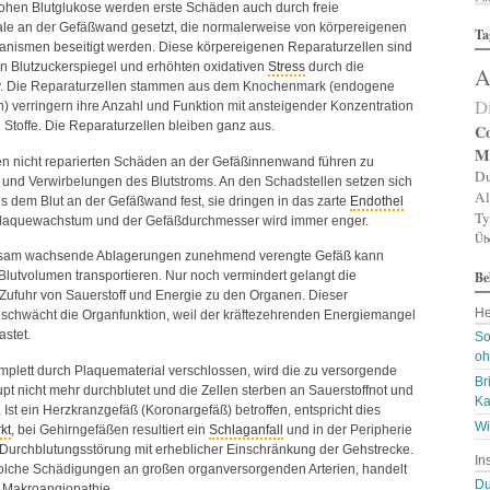
ohen Blutglukose werden erste Schäden auch durch freie
Al
ale an der Gefäßwand gesetzt, die normalerweise von körpereigenen
Ta
Al
nismen beseitigt werden. Diese körpereigenen Reparaturzellen sind
Al
n Blutzuckerspiegel und erhöhten oxidativen
Stress
durch die
A
Am
iv. Die Reparaturzellen stammen aus dem Knochenmark (endogene
An
D
n) verringern ihre Anzahl und Funktion mit ansteigender Konzentration
An
 Stoffe. Die Reparaturzellen bleiben ganz aus.
An
Co
An
M
ten nicht reparierten Schäden an der Gefäßinnenwand führen zu
A
Du
und Verwirbelungen des Blutstroms. An den Schadstellen setzen sich
Ar
Al
aus dem Blut an der Gefäßwand fest, sie dringen in das zarte
Endothel
Ar
Ty
Ar
 Plaquewachstum und der Gefäßdurchmesser wird immer enger.
Üb
Ar
gsam wachsende Ablagerungen zunehmend verengte Gefäß kann
Ar
Be
A
lutvolumen transportieren. Nur noch vermindert gelangt die
A
Zufuhr von Sauerstoff und Energie zu den Organen. Dieser
He
Au
schwächt die Organfunktion, weil der kräftezehrenden Energiemangel
Ba
astet.
So
Ba
oh
Ba
omplett durch Plaquematerial verschlossen, wird die zu versorgende
Br
B
t nicht mehr durchblutet und die Zellen sterben an Sauerstoffnot und
Ka
Bi
Ist ein Herzkranzgefäß (Koronargefäß) betroffen, entspricht dies
B
Wi
kt
, bei Gehirngefäßen resultiert ein
Schlaganfall
und in der Peripherie
Bl
n Durchblutungsstörung mit erheblicher Einschränkung der Gehstrecke.
In
B
solche Schädigungen an großen organversorgenden Arterien, handelt
Bl
Du
e Makroangiopathie.