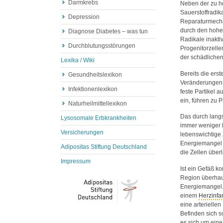
Darmkrebs
Neben der zu h
Sauerstoffradik
Depression
Reparaturmecha
durch den hohe
Diagnose Diabetes – was tun
Radikale inakt
Durchblutungsstörungen
Progenitorzelle
der schädlichen
Lexika / Wiki
Bereits die ers
Gesundheitslexikon
Veränderungen 
Infektionenlexikon
feste Partikel 
ein, führen zu
Naturheilmittellexikon
Das durch lan
Lysosomale Erbkrankheiten
immer weniger B
Versicherungen
lebenswichtige 
Energiemangel 
Adipositas Stiftung Deutschland
die Zellen überl
Impressum
Ist ein Gefäß k
Region überhaup
Energiemangel. 
einem
Herzinfar
eine arterielle
Befinden sich 
es sich um ein