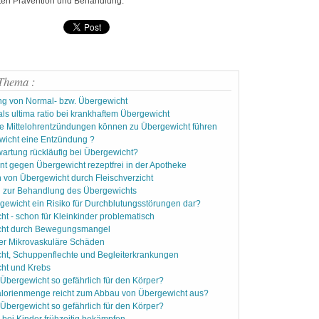
erten Prävention und Behandlung.
Da
D
De
De
De
De
Di
Thema :
Di
Di
g von Normal- bzw. Übergewicht
Di
als ultima ratio bei krankhaftem Übergewicht
Di
e Mittelohrentzündungen können zu Übergewicht führen
Di
ewicht eine Entzündung ?
Di
artung rückläufig bei Übergewicht?
Di
t gegen Übergewicht rezeptfrei in der Apotheke
Di
 von Übergewicht durch Fleischverzicht
Di
en zur Behandlung des Übergewichts
Di
rgewicht ein Risiko für Durchblutungsstörungen dar?
Du
t - schon für Kleinkinder problematisch
Du
cht durch Bewegungsmangel
Du
er Mikrovaskuläre Schäden
Du
ht, Schuppenflechte und Begleiterkrankungen
Du
ht und Krebs
Dy
Dy
Übergewicht so gefährlich für den Körper?
E
lorienmenge reicht zum Abbau von Übergewicht aus?
Ei
Übergewicht so gefährlich für den Körper?
En
 bei Kinder frühzeitig bekämpfen