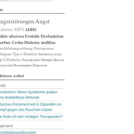
lergische Rhinitis
gs
lergischer Schnupfen
zheimer
ngststörungen
Angst
putation
gst
iabetes
MPS
ADHS
gststörung
gststörungen
litis ulcerosa
Erektile Dysfunktion
orexia nervosa
orbus Crohn
Diabetes mellitus
pp
rchblutungsstörung
Osteoporose
terienverengung
lergene
Typ-1-Diabetes
Immunsystem
teriosklerose
p-2-Diabetes
Neurodermitis
Multiple Sklerose
thritis
ergewicht
throse
Heuschnupfen
Depression
zneimittelunverträg …
liebteste Artikel
sthma
ugenerkrankungen
ute
tismus
kterien
matoform: Wenn Symptome quälen
kterienansiedlung
ne feststellbare Befunde
llast-Stoffe
itisches Parlament will E-Zigaretten im
auchschmerzen
mpf gegen das Rauchen nutzen
omarker
lähungen
e finde ich den richtigen Therapeuten?
asen- oder Lungenent …
sgesamt
lasenschwäche
utdruck
rchblutungsstörungen