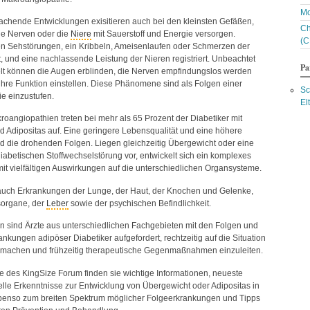
Bl
Mo
Bl
achende Entwicklungen exisitieren auch bei den kleinsten Gefäßen,
Ch
Bl
ie Nerven oder die
Niere
mit Sauerstoff und Energie versorgen.
(C
Bl
n Sehstörungen, ein Kribbeln, Ameisenlaufen oder Schmerzen der
Bo
 und eine nachlassende Leistung der Nieren registriert. Unbeachtet
Br
Pa
t können die Augen erblinden, die Nerven empfindungslos werden
Br
ihre Funktion einstellen. Diese Phänomene sind als Folgen einer
Bu
Sc
e einzustufen.
Bu
El
C
roangiopathien treten bei mehr als 65 Prozent der Diabetiker mit
Ce
 Adipositas auf. Eine geringere Lebensqualität und eine höhere
Ch
ind die drohenden Folgen. Liegen gleichzeitig Übergewicht oder eine
Ch
diabetischen Stoffwechselstörung vor, entwickelt sich ein komplexes
Ch
mit vielfältigen Auswirkungen auf die unterschiedlichen Organsysteme.
C
Ch
uch Erkrankungen der Lunge, der Haut, der Knochen und Gelenke,
Co
organe, der
Leber
sowie der psychischen Befindlichkeit.
Co
C
n sind Ärzte aus unterschiedlichen Fachgebieten mit den Folgen und
D
ankungen adipöser Diabetiker aufgefordert, rechtzeitig auf die Situation
Da
machen und frühzeitig therapeutische Gegenmaßnahmen einzuleiten.
Da
D
e des KingSize Forum finden sie wichtige Informationen, neueste
D
lle Erkenntnisse zur Entwicklung von Übergewicht oder Adipositas in
Da
benso zum breiten Spektrum möglicher Folgeerkrankungen und Tipps
Da