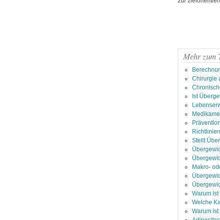
zur zielorienti
Mehr zum 
Berechnun
Chirurgie 
Chronisch
Ist Überg
Lebenserw
Medikamen
Prävention
Richtlini
Stellt Übe
Übergewich
Übergewi
Makro- od
Übergewic
Übergewic
Warum ist 
Welche Ka
Warum ist 
Adipositas