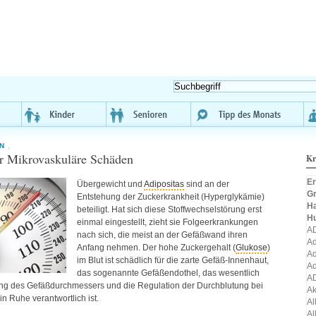
N
,
r Mikrovaskuläre Schäden
Kr
Er
Übergewicht und
Adipositas
sind an der
Gr
Entstehung der Zuckerkrankheit (Hyperglykämie)
H
beteiligt. Hat sich diese Stoffwechselstörung erst
H
einmal eingestellt, zieht sie Folgeerkrankungen
A
nach sich, die meist an der Gefäßwand ihren
Ad
Anfang nehmen. Der hohe Zuckergehalt (
Glukose
)
Ad
im Blut ist schädlich für die zarte Gefäß-Innenhaut,
Ad
das sogenannte Gefäßendothel, das wesentlich
A
ung des Gefäßdurchmessers und die Regulation der Durchblutung bei
A
in Ruhe verantwortlich ist.
Al
Al