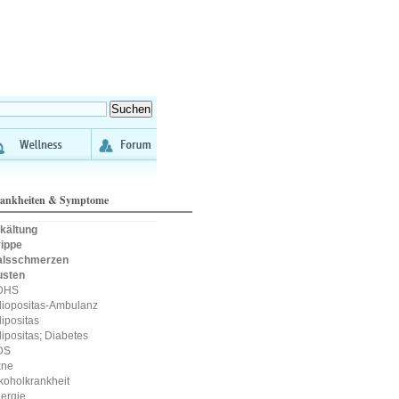
ankheiten & Symptome
kältung
ippe
alsschmerzen
usten
DHS
iopositas-Ambulanz
ipositas
ipositas; Diabetes
DS
kne
koholkrankheit
lergie