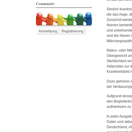
Community
Ähnlich krankm
die das Auge, d
Zunächst werde
Nerven bemerkt,
und unbehandel
Anmeldung
Registrierung
und die Nieren 
Mikroangiopathi
Makro- oder Mik
Übergewicht und
Sterblichkeit s
Adipositas zur 
Krankheitsbild 
Dazu gehören a
der Verdauungs
Aufgrund desse
den Begleiterkr
aufmerksam zu 
In jeder Ausgab
Daten und aktue
Deutschland, e