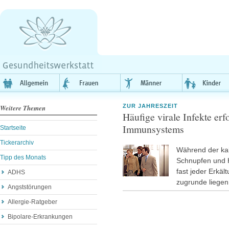
ZUR JAHRESZEIT
Weitere Themen
Häufige virale Infekte erf
Immunsystems
Startseite
Tickerarchiv
Während der kal
Tipp des Monats
Schnupfen und H
fast jeder Erkäl
ADHS
zugrunde liege
Angststörungen
Allergie-Ratgeber
Bipolare-Erkrankungen