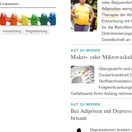
oder Bequemlich
Community
Adipositas
wenig 
Therapie
der Adi
Erkrankung mit 
für die Betroffen
Anmeldung
Registrierung
Diskriminierung
Gesellschaft an
GUT ZU WISSEN
,
Makro- oder Mikrovaskul
Übergewicht und
Zuckerkrankheit (
Stoffwechselstörun
Folgeerkrankungen
Gefäßwand ihren Anfang nehme
GUT ZU WISSEN
,
Bei Adipösen mit Depressio
brisant
Depressionen breiten s