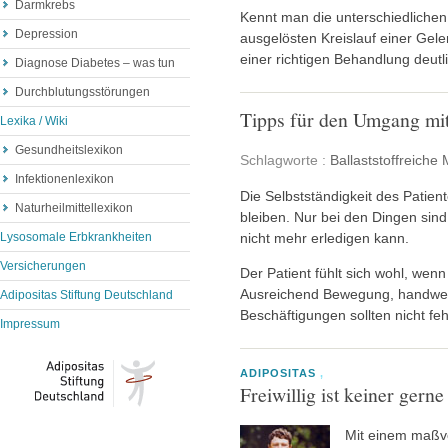
Darmkrebs
Kennt man die unterschiedlich
Depression
ausgelösten Kreislauf einer Gel
einer richtigen Behandlung deutl
Diagnose Diabetes – was tun
Durchblutungsstörungen
Tipps für den Umgang mit
Lexika / Wiki
Gesundheitslexikon
Schlagworte :
Ballaststoffreiche
Infektionenlexikon
Die Selbstständigkeit des Patient
Naturheilmittellexikon
bleiben. Nur bei den Dingen sind H
nicht mehr erledigen kann.
Lysosomale Erbkrankheiten
Versicherungen
Der Patient fühlt sich wohl, wenn
Ausreichend Bewegung, handwerk
Adipositas Stiftung Deutschland
Beschäftigungen sollten nicht feh
Impressum
ADIPOSITAS
,
Freiwillig ist keiner gerne
Mit einem maßvol