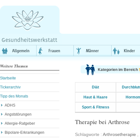
Weitere Themen
Kategorien im Bereich
Startseite
Tickerarchiv
Diät
Durchblut
Tipp des Monats
Haut & Haare
Hormon
ADHS
Sport & Fitness
Angststörungen
Therapie bei Arthrose
Allergie-Ratgeber
Bipolare-Erkrankungen
Schlagworte :
Arthrosetherapie
,