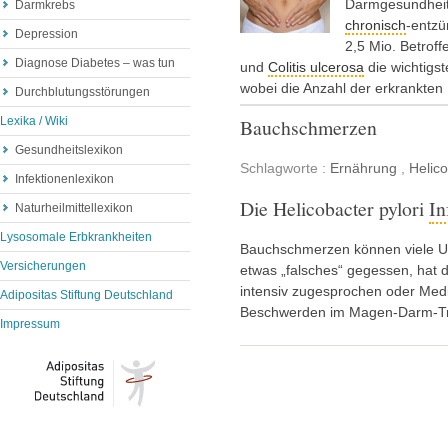
Darmgesundheit 
Darmkrebs
chronisch
-entzü
Depression
2,5 Mio. Betrof
Diagnose Diabetes – was tun
und
Colitis ulcerosa
die wichtigs
wobei die Anzahl der erkrankten 
Durchblutungsstörungen
Lexika / Wiki
Bauchschmerzen
Gesundheitslexikon
Schlagworte :
Ernährung
,
Helico
Infektionenlexikon
Die Helicobacter pylori
In
Naturheilmittellexikon
Lysosomale Erbkrankheiten
Bauchschmerzen können viele Ur
Versicherungen
etwas „falsches“ gegessen, hat 
intensiv zugesprochen oder Me
Adipositas Stiftung Deutschland
Beschwerden im Magen-Darm-Tr
Impressum