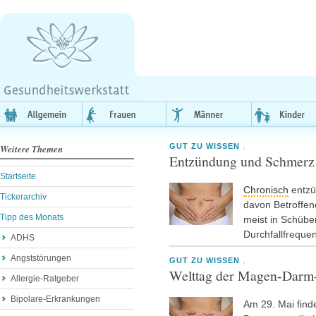
GUT ZU WISSEN
,
Weitere Themen
Entzündung und Schmerz b
Startseite
Chronisch
entzü
Tickerarchiv
davon Betroffen
Tipp des Monats
meist in Schüb
Durchfallfrequen
ADHS
Angststörungen
GUT ZU WISSEN
,
Welttag der Magen-Darm
Allergie-Ratgeber
Bipolare-Erkrankungen
Am 29. Mai find