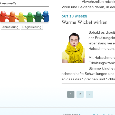
Abwehrzellen reichl
Community
Viren und Bakterien daran, in d
GUT ZU WISSEN
Warme Wickel wirken
Anmeldung
Registrierung
Sobald es drauße
der Erkältungsk
lebenslang vers
Halsschmerzen,
Mit Halsschmerz
Erkältungskrank
Stimme klingt e
schmerzhafte Schwellungen und
so dass das Sprechen und Schluc
1
2
»