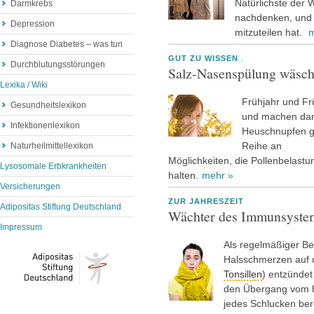
Natürlichste der 
Darmkrebs
nachdenken, und 
Depression
mitzuteilen hat.
m
Diagnose Diabetes – was tun
GUT ZU WISSEN
,
Durchblutungsstörungen
Salz-Nasenspülung wäscht
Lexika / Wiki
Frühjahr und Fr
Gesundheitslexikon
und machen dam
Infektionenlexikon
Heuschnupfen g
Reihe an
Naturheilmittellexikon
Möglichkeiten, die Pollenbelast
Lysosomale Erbkrankheiten
halten.
mehr »
Versicherungen
ZUR JAHRESZEIT
Adipositas Stiftung Deutschland
Wächter des Immunsystem
Impressum
Als regelmäßiger Beg
Halsschmerzen auf u
Tonsillen
) entzünde
den Übergang vom h
jedes Schlucken ber