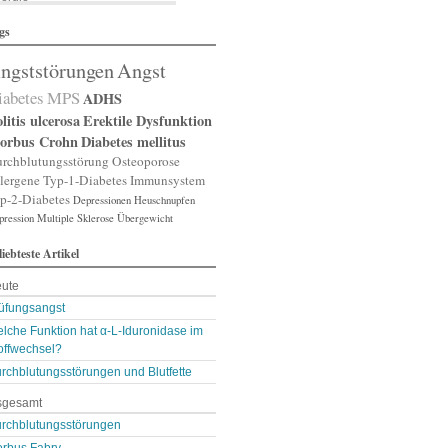
lergische Rhinitis
gs
lergischer Schnupfen
zheimer
ngststörungen
Angst
putation
gst
iabetes
MPS
ADHS
gststörung
gststörungen
litis ulcerosa
Erektile Dysfunktion
orexia nervosa
orbus Crohn
Diabetes mellitus
pp
rchblutungsstörung
Osteoporose
terienverengung
lergene
Typ-1-Diabetes
Immunsystem
teriosklerose
p-2-Diabetes
Depressionen
Heuschnupfen
thritis
pression
throse
Multiple Sklerose
Übergewicht
zneimittelunverträg …
liebteste Artikel
sthma
ugenerkrankungen
ute
tismus
kterien
üfungsangst
kterienansiedlung
lche Funktion hat α-L-Iduronidase im
llast-Stoffe
offwechsel?
auchschmerzen
omarker
rchblutungsstörungen und Blutfette
lähungen
sgesamt
asen- oder Lungenent …
lasenschwäche
rchblutungsstörungen
utdruck