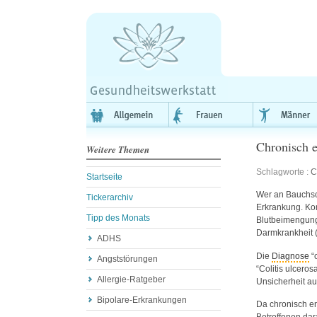
Chronisch 
Weitere Themen
Schlagworte :
C
Startseite
Wer an Bauchsc
Tickerarchiv
Erkrankung. Ko
Tipp des Monats
Blutbeimengung
Darmkrankheit 
ADHS
Die
Diagnose
“
Angststörungen
“Colitis ulceros
Allergie-Ratgeber
Unsicherheit au
Bipolare-Erkrankungen
Da chronisch en