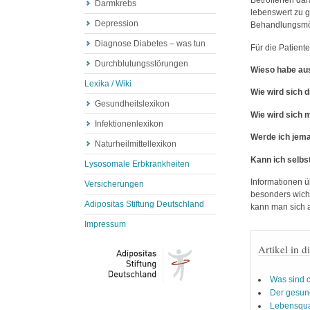
Betroffenen dara
Darmkrebs
lebenswert zu g
Depression
Behandlungsmög
Diagnose Diabetes – was tun
Für die Patient
Durchblutungsstörungen
Wieso habe aus
Lexika / Wiki
Wie wird sich d
Gesundheitslexikon
Wie wird sich 
Infektionenlexikon
Werde ich jema
Naturheilmittellexikon
Kann ich selbs
Lysosomale Erbkrankheiten
Informationen ü
Versicherungen
besonders wicht
Adipositas Stiftung Deutschland
kann man sich a
Impressum
Artikel in d
Was sind 
Der gesu
Lebensqual