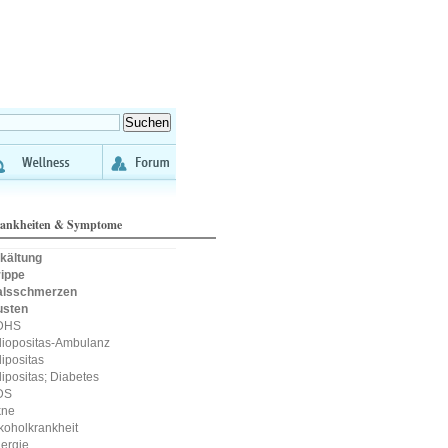
ankheiten & Symptome
kältung
ippe
alsschmerzen
usten
DHS
iopositas-Ambulanz
ipositas
ipositas; Diabetes
DS
kne
koholkrankheit
lergie