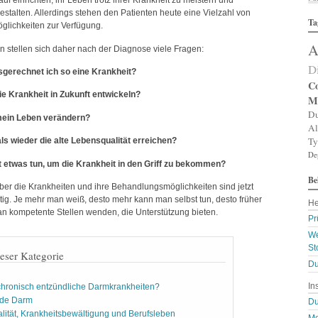
uf einrichten, ihr Leben trotz ihrer Krankheit zu meistern und
Al
estalten. Allerdings stehen den Patienten heute eine Vielzahl von
Ta
Al
lichkeiten zur Verfügung.
Al
A
Am
en stellen sich daher nach der Diagnose viele Fragen:
An
D
An
gerechnet ich so eine Krankheit?
An
Co
An
ie Krankheit in Zukunft entwickeln?
M
A
Du
mein Leben verändern?
Ar
Al
Ar
Ty
ls wieder die alte Lebensqualität erreichen?
Ar
De
Ar
t etwas tun, um die Krankheit in den Griff zu bekommen?
Ar
Be
A
ber die Krankheiten und ihre Behandlungsmöglichkeiten sind jetzt
A
ig. Je mehr man weiß, desto mehr kann man selbst tun, desto früher
He
Au
n kompetente Stellen wenden, die Unterstützung bieten.
Ba
Pr
Ba
We
Ba
St
B
ieser Kategorie
Bi
Du
B
In
chronisch entzündliche Darmkrankheiten?
Bl
B
nde Darm
Du
Bl
ität, Krankheitsbewältigung und Berufsleben