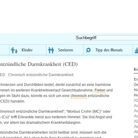
entzündliche Darmkrankheit (CED)
Kr
ED
,
Chronisch entzündliche Darmkrankheit
Er
Gr
hmerzen und Durchfällen leidet, denkt zunächst an eine harmlose
H
mmen im weiteren Krankheitsverlauf Gewichtsabnahme,
Fieber
und
H
en im Stuhl dazu, könnte es sich um eine
chronisch
entzündliche
A
(
CED
) handeln.
Ad
Ad
chronisch entzündliche Darmkrankheit”, “Morbus Crohn (MC)” oder
Ad
a (Cu)“ trifft Erkrankte meist aus heiterem Himmel. Sie löst Angst und
A
s, vor allem bei dramatischem Krankheitsbeginn.
A
Al
tzündliche Darmkrankheiten nicht heilbar sind, müssen sich die
Al