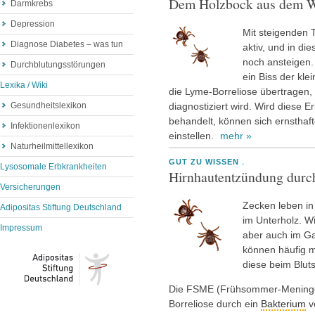
Dem Holzbock aus dem 
Darmkrebs
Depression
Mit steigenden 
Diagnose Diabetes – was tun
aktiv, und in d
noch ansteigen.
Durchblutungsstörungen
ein Biss der klei
Lexika / Wiki
die Lyme-Borreliose übertragen, 
Gesundheitslexikon
diagnostiziert wird. Wird diese E
behandelt, können sich ernsthaf
Infektionenlexikon
einstellen.
mehr »
Naturheilmittellexikon
GUT ZU WISSEN
,
Lysosomale Erbkrankheiten
Hirnhautentzündung durc
Versicherungen
Zecken leben i
Adipositas Stiftung Deutschland
im Unterholz. W
Impressum
aber auch im G
können häufig m
diese beim Blut
Die
FSME
(Frühsommer-Mening
Borreliose durch ein
Bakterium
v