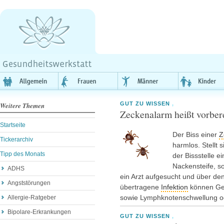
GUT ZU WISSEN
,
Weitere Themen
Zeckenalarm heißt vorbere
Startseite
Der Biss einer
Z
Tickerarchiv
harmlos. Stellt 
Tipp des Monats
der Bissstelle ein
Nackensteife, so
ADHS
ein Arzt aufgesucht und über de
Angststörungen
übertragene
Infektion
können Gel
sowie Lymphknotenschwellung o
Allergie-Ratgeber
Bipolare-Erkrankungen
GUT ZU WISSEN
,