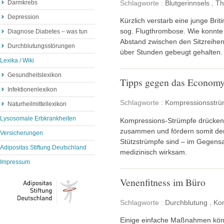
Schlagworte :
Blutgerinnsels
,
Th
Darmkrebs
Depression
Kürzlich verstarb eine junge Bri
sog. Flugthrombose. Wie konnt
Diagnose Diabetes – was tun
Abstand zwischen den Sitzreihe
Durchblutungsstörungen
über Stunden gebeugt gehalten.
Lexika / Wiki
Gesundheitslexikon
Tipps gegen das Econom
Infektionenlexikon
Schlagworte :
Kompressionsstrü
Naturheilmittellexikon
Lysosomale Erbkrankheiten
Kompressions-Strümpfe drücken 
zusammen und fördern somit den
Versicherungen
Stützstrümpfe sind – im Gegens
Adipositas Stiftung Deutschland
medizinisch wirksam.
Impressum
Venenfitness im Büro
Schlagworte :
Durchblutung
,
Ko
Einige einfache Maßnahmen kön