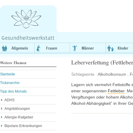
Leberverfettung (Fettleber
Weitere Themen
Schlagworte :
Alkoholkonsum
,
F
Startseite
Tickerarchiv
Lagern sich vermehrt Fettstoffe 
einer sogenannten
Fettleber
. Me
Tipp des Monats
Vergiftungen oder hohem Alkoho
ADHS
Alkohol-Abhängigkeit” in Ihrer G
Angststörungen
Allergie-Ratgeber
Bipolare-Erkrankungen