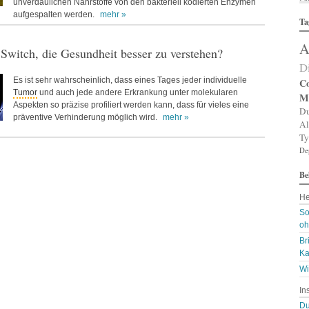
unverdaulichen Nährstoffe von den bakteriell kodierten Enzymen
Al
aufgespalten werden.
mehr »
Ta
Al
Al
A
Am
 Switch, die Gesundheit besser zu verstehen?
An
D
An
Es ist sehr wahrscheinlich, dass eines Tages jeder individuelle
An
Co
An
Tumor
und auch jede andere Erkrankung unter molekularen
M
A
Aspekten so präzise profiliert werden kann, dass für vieles eine
Du
Ar
präventive Verhinderung möglich wird.
mehr »
Al
Ar
Ty
Ar
De
Ar
Ar
Be
A
A
He
Au
Ba
So
Ba
oh
Ba
Br
B
Ka
Bi
B
Wi
Bl
In
B
Bl
Du