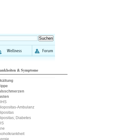
ankheiten & Symptome
kältung
ippe
alsschmerzen
usten
DHS
iopositas-Ambulanz
ipositas
ipositas; Diabetes
DS
kne
koholkrankheit
lergie