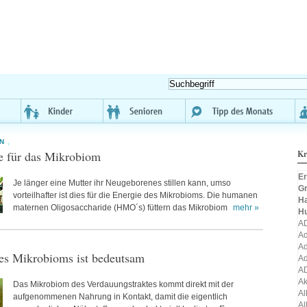
N
,
e für das Mikrobiom
Kr
Er
Je länger eine Mutter ihr Neugeborenes stillen kann, umso
Gr
vorteilhafter ist dies für die Energie des Mikrobioms. Die humanen
H
maternen Oligosaccharide (HMO´s) füttern das Mikrobiom
mehr »
H
A
Ad
Ad
des Mikrobioms ist bedeutsam
Ad
A
A
Das Mikrobiom des Verdauungstraktes kommt direkt mit der
Al
aufgenommenen Nahrung in Kontakt, damit die eigentlich
Al