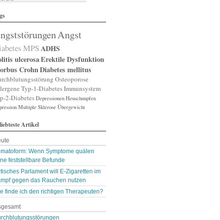
lergische Rhinitis
gs
lergischer Schnupfen
zheimer
ngststörungen
Angst
putation
gst
iabetes
MPS
ADHS
gststörung
gststörungen
litis ulcerosa
Erektile Dysfunktion
orexia nervosa
orbus Crohn
Diabetes mellitus
pp
rchblutungsstörung
Osteoporose
terienverengung
lergene
Typ-1-Diabetes
Immunsystem
teriosklerose
p-2-Diabetes
Depressionen
Heuschnupfen
thritis
pression
throse
Multiple Sklerose
Übergewicht
zneimittelunverträg …
liebteste Artikel
sthma
ugenerkrankungen
ute
tismus
kterien
matoform: Wenn Symptome quälen
kterienansiedlung
ne feststellbare Befunde
llast-Stoffe
itisches Parlament will E-Zigaretten im
auchschmerzen
mpf gegen das Rauchen nutzen
omarker
lähungen
e finde ich den richtigen Therapeuten?
asen- oder Lungenent …
sgesamt
lasenschwäche
utdruck
rchblutungsstörungen