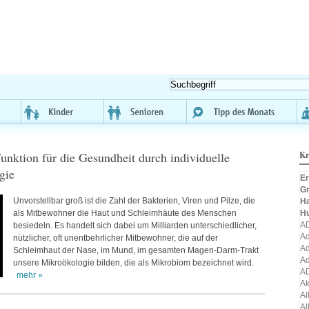
nktion für die Gesundheit durch individuelle
Kr
gie
Er
Gr
Unvorstellbar groß ist die Zahl der Bakterien, Viren und Pilze, die
H
als Mitbewohner die Haut und Schleimhäute des Menschen
H
A
besiedeln. Es handelt sich dabei um Milliarden unterschiedlicher,
Ad
nützlicher, oft unentbehrlicher Mitbewohner, die auf der
Ad
Schleimhaut der Nase, im Mund, im gesamten Magen-Darm-Trakt
Ad
unsere Mikroökologie bilden, die als Mikrobiom bezeichnet wird.
A
mehr »
A
Al
Al