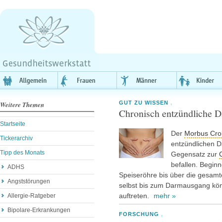
GUT ZU WISSEN
,
Weitere Themen
Chronisch entzündliche 
Startseite
Der
Morbus Cro
Tickerarchiv
entzündlichen 
Tipp des Monats
Gegensatz zur
C
befallen. Begin
ADHS
Speiseröhre bis über die gesam
Angststörungen
selbst bis zum Darmausgang k
auftreten.
mehr »
Allergie-Ratgeber
Bipolare-Erkrankungen
FORSCHUNG
,