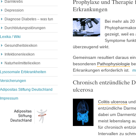
Prophylaxe und Therapie
Darmkrebs
Erkrankungen
Depression
Diagnose Diabetes – was tun
Bei mehr als 20 
Phytopharmakon 
Durchblutungsstörungen
gezeigt, weil es
Lexika / Wiki
Symptome funkt
Gesundheitslexikon
überzeugend wirkt.
Infektionenlexikon
Gemeinsam resultiert daraus ein
Naturheilmittellexikon
besonderen
Pathophysiologie
be
Erkrankungen erforderlich ist.
m
Lysosomale Erbkrankheiten
Chronisch entzündliche D
Versicherungen
ulcerosa
Adipositas Stiftung Deutschland
Impressum
Colitis ulcerosa
un
entzündliche Darme
dabei um Darmentzü
meist lebenslang 
für chronisch entzü
Intervallen zu sch