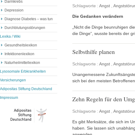
Darmkrebs
Schlagworte :
Angst
,
Angststöru
Depression
Die Gedanken verändern
Diagnose Diabetes – was tun
„Nicht die Dinge beunruhigen d
Durchblutungsstörungen
die Dinge“, wusste bereits der gr
Lexika / Wiki
Gesundheitslexikon
Selbsthilfe planen
Infektionenlexikon
Naturheilmittellexikon
Schlagworte :
Angst
,
Angststöru
Lysosomale Erbkrankheiten
Unangemessene Zukunftsängste,
Versicherungen
sich bei den meisten Betroffenen
Adipositas Stiftung Deutschland
Zehn Regeln für den Umg
Impressum
Schlagworte :
Angst
,
Angststöru
Es gibt Merksätze, die sich im 
haben. Sie lassen sich unabhäng
anwenden.