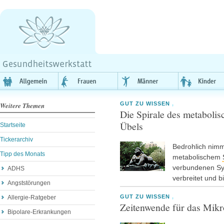
GUT ZU WISSEN
,
Weitere Themen
Die Spirale des metaboli
Übels
Startseite
Tickerarchiv
Bedrohlich nimm
Tipp des Monats
metabolischem
verbundenen Sy
ADHS
verbreitet und 
Angststörungen
GUT ZU WISSEN
,
Allergie-Ratgeber
Zeitenwende für das Mik
Bipolare-Erkrankungen