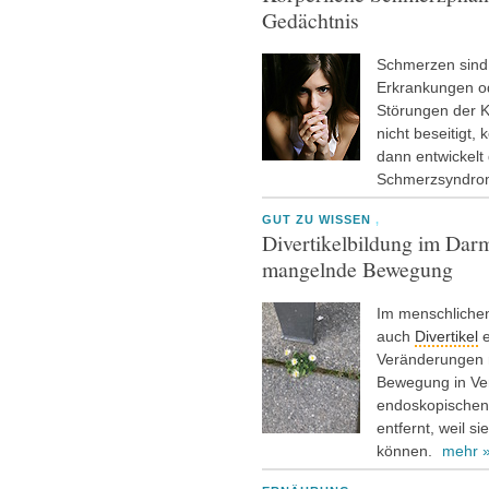
Gedächtnis
Schmerzen sind 
Erkrankungen o
Störungen der K
nicht beseitigt
dann entwickelt 
Schmerzsyndr
GUT ZU WISSEN
,
Divertikelbildung im Dar
mangelnde Bewegung
Im menschliche
auch
Divertikel
e
Veränderungen m
Bewegung in Ver
endoskopische
entfernt, weil s
können.
mehr 