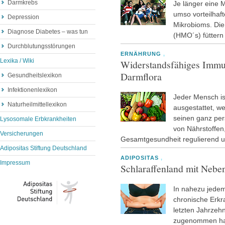
Darmkrebs
Je länger eine M
umso vorteilhaft
Depression
Mikrobioms. Di
Diagnose Diabetes – was tun
(HMO´s) fütter
Durchblutungsstörungen
ERNÄHRUNG
,
Lexika / Wiki
Widerstandsfähiges Immu
Darmflora
Gesundheitslexikon
Infektionenlexikon
Jeder Mensch is
Naturheilmittellexikon
ausgestattet, w
seinen ganz pe
Lysosomale Erbkrankheiten
von Nährstoffen
Versicherungen
Gesamtgesundheit regulierend un
Adipositas Stiftung Deutschland
ADIPOSITAS
,
Impressum
Schlaraffenland mit Neb
In nahezu jedem 
chronische Erkr
letzten Jahrzeh
zugenommen h