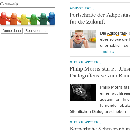
Community
ADIPOSITAS
,
Fortschritte der Adiposit
für die Zukunft
Anmeldung
Registrierung
Die
Adipositas
-R
ebenso wie die 
unerheblich, so
mehr »
GUT ZU WISSEN
,
Philip Morris startet „Un
Dialogoffensive zum Rauc
Philip Morris fa
einer rauchfrei
zusammen. In ei
führende Tabak
öffentlichen Dialog anschieben.
GUT ZU WISSEN
,
Körperliche Schmerzphän