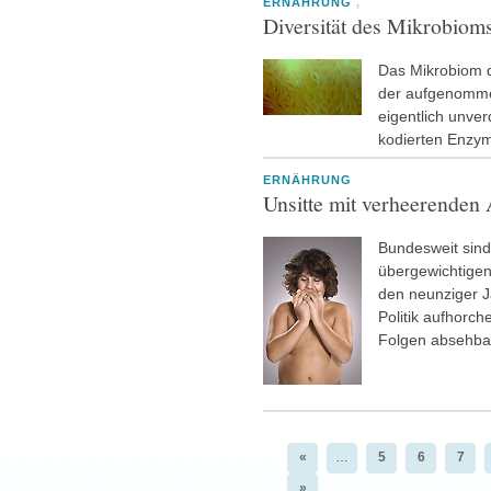
ERNÄHRUNG
,
Diversität des Mikrobioms
Das Mikrobiom d
der aufgenomme
eigentlich unver
kodierten Enzy
ERNÄHRUNG
Unsitte mit verheerenden
Bundesweit sind
übergewichtigen
den neunziger Ja
Politik aufhorch
Folgen absehba
«
…
5
6
7
»