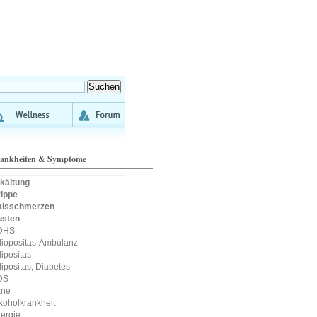
ankheiten & Symptome
kältung
ippe
alsschmerzen
usten
DHS
iopositas-Ambulanz
ipositas
ipositas; Diabetes
DS
kne
koholkrankheit
lergie