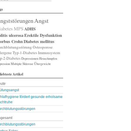
lergische Rhinitis
gs
lergischer Schnupfen
zheimer
ngststörungen
Angst
putation
gst
iabetes
MPS
ADHS
gststörung
gststörungen
litis ulcerosa
Erektile Dysfunktion
orexia nervosa
orbus Crohn
Diabetes mellitus
pp
rchblutungsstörung
Osteoporose
terienverengung
lergene
Typ-1-Diabetes
Immunsystem
teriosklerose
p-2-Diabetes
Depressionen
Heuschnupfen
thritis
pression
throse
Multiple Sklerose
Übergewicht
zneimittelunverträg …
liebteste Artikel
sthma
ugenerkrankungen
ute
tismus
kterien
üfungsangst
kterienansiedlung
hlafhygiene fördert gesunde erholsame
llast-Stoffe
chtruhe
auchschmerzen
omarker
rchblutungsstörungen
lähungen
sgesamt
asen- oder Lungenent …
lasenschwäche
rchblutungsstörungen
utdruck