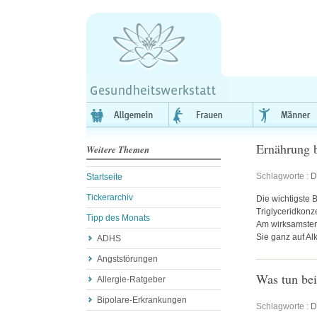
Ernährung b
Weitere Themen
Schlagworte :
D
Startseite
Tickerarchiv
Die wichtigste
Triglyceridkonz
Tipp des Monats
Am wirksamsten
Sie ganz auf Al
ADHS
Angststörungen
Was tun bei
Allergie-Ratgeber
Bipolare-Erkrankungen
Schlagworte :
D