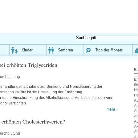
ei erhöhten Triglyceriden
Kr
urchblutung
Er
Gr
 Behandlungsmaßnahme zur Senkung und Normalisierung der
H
entration im Blut ist die Umstellung der Ernährung.
H
 ist die Einschränkung des Alkoholkonsums. Am besten ist es, wenn
A
kohol verzichten.
Ad
mehr »
Ad
Ad
 erhöhten Cholesterinwerten?
A
A
Al
urchblutung
Al