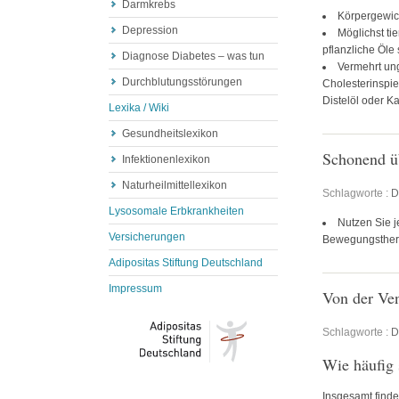
Darmkrebs
Körpergewic
Depression
Möglichst ti
pflanzliche Öle 
Diagnose Diabetes – was tun
Vermehrt un
Durchblutungsstörungen
Cholesterinspie
Distelöl oder K
Lexika / Wiki
Gesundheitslexikon
Schonend ü
Infektionenlexikon
Naturheilmittellexikon
Schlagworte :
D
Lysosomale Erbkrankheiten
Nutzen Sie j
Versicherungen
Bewegungsthera
Adipositas Stiftung Deutschland
Impressum
Von der Ve
Schlagworte :
D
Wie häufig 
Insgesamt finde