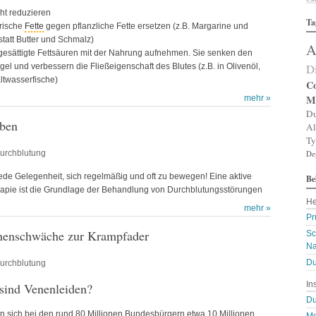
Al
ht reduzieren
Ta
Al
erische
Fette
gegen pflanzliche Fette ersetzen (z.B. Margarine und
Al
statt Butter und Schmalz)
A
Am
gesättigte Fettsäuren mit der Nahrung aufnehmen. Sie senken den
An
D
gel und verbessern die Fließeigenschaft des Blutes (z.B. in Olivenöl,
An
altwasserfische)
An
Co
An
M
mehr »
A
Du
Ar
ben
Al
Ar
Ty
Ar
urchblutung
De
Ar
Ar
ede Gelegenheit, sich regelmäßig und oft zu bewegen! Eine aktive
Be
A
A
pie ist die Grundlage der Behandlung von Durchblutungsstörungen
He
Au
mehr »
Ba
Pr
Ba
nenschwäche zur Krampfader
Sc
Ba
Na
B
Bi
Du
urchblutung
B
In
sind Venenleiden?
Bl
B
Du
Bl
n sich bei den rund 80 Millionen Bundesbürgern etwa 10 Millionen