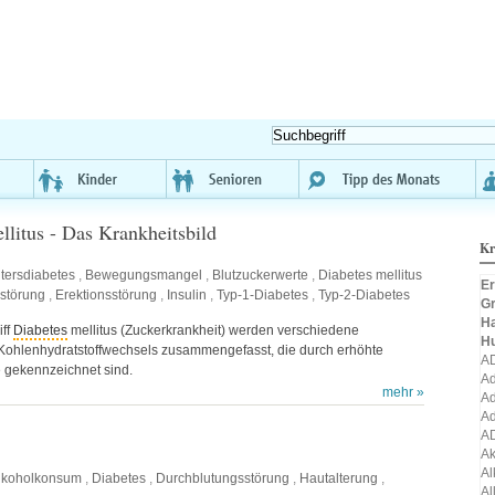
llitus - Das Krankheitsbild
Kr
ltersdiabetes
,
Bewegungsmangel
,
Blutzuckerwerte
,
Diabetes mellitus
Er
störung
,
Erektionsstörung
,
Insulin
,
Typ-1-Diabetes
,
Typ-2-Diabetes
Gr
H
iff
Diabetes
mellitus (Zuckerkrankheit) werden verschiedene
H
Kohlenhydratstoffwechsels zusammengefasst, die durch erhöhte
A
 gekennzeichnet sind.
Ad
mehr »
Ad
Ad
A
A
Al
lkoholkonsum
,
Diabetes
,
Durchblutungsstörung
,
Hautalterung
,
Al