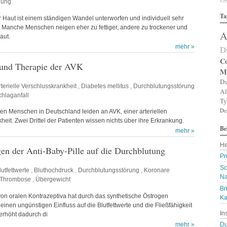
lung
Al
Ta
Al
 Haut ist einem ständigen Wandel unterworfen und individuell sehr
Al
. Manche Menschen neigen eher zu fettiger, andere zu trockener und
A
Am
aut.
An
mehr »
D
An
An
Co
 und Therapie der AVK
An
M
A
Du
Ar
rterielle Verschlusskrankheit
,
Diabetes mellitus
,
Durchblutungsstörung
Al
Ar
chlaganfall
Ty
Ar
De
Ar
onen Menschen in Deutschland leiden an
AVK
, einer arteriellen
Ar
heit. Zwei Drittel der Patienten wissen nichts über ihre Erkrankung.
Be
A
mehr »
A
He
Au
n der Anti-Baby-Pille auf die Durchblutung
Ba
Pr
Ba
Sc
lutfettwerte
,
Bluthochdruck
,
Durchblutungsstörung
,
Koronare
Ba
Na
B
Thrombose
,
Übergewicht
Bi
Br
n oralen Kontrazeptiva hat durch das synthetische Östrogen
B
Ka
 einen ungünstigen Einfluss auf die Blutfettwerte und die Fließfähigkeit
Bl
In
B
erhöht dadurch di
Bl
mehr »
Du