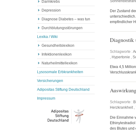
Sonnenbestrah
Darmkrebs
Depression
Der Zustand der
unterschiedlich
Diagnose Diabetes – was tun
empfindlicher H
Durchblutungsstörungen
Lexika / Wiki
Diagnostik
Gesundheitslexikon
Schlagworte :
A
Infektionenlexikon
,
Hypertonie
,
S
Naturheilmittellexikon
Etwa 4,5 Milli
Lysosomale Erbkrankheiten
Verschlusskrank
Versicherungen
Auswirkunge
Adipositas Stiftung Deutschland
Impressum
Schlagworte :
B
Herzkrankheit
,
Die Einnahme vo
Ethinylestradiol
des Blutes und 