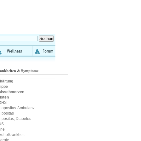
ankheiten & Symptome
kältung
ippe
alsschmerzen
usten
DHS
iopositas-Ambulanz
ipositas
ipositas; Diabetes
DS
kne
koholkrankheit
lergie