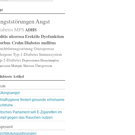
lergische Rhinitis
gs
lergischer Schnupfen
zheimer
ngststörungen
Angst
putation
gst
iabetes
MPS
ADHS
gststörung
gststörungen
litis ulcerosa
Erektile Dysfunktion
orexia nervosa
orbus Crohn
Diabetes mellitus
pp
rchblutungsstörung
Osteoporose
terienverengung
lergene
Typ-1-Diabetes
Immunsystem
teriosklerose
p-2-Diabetes
Depressionen
Heuschnupfen
thritis
pression
throse
Multiple Sklerose
Übergewicht
zneimittelunverträg …
liebteste Artikel
sthma
ugenerkrankungen
ute
tismus
kterien
üfungsangst
kterienansiedlung
hlafhygiene fördert gesunde erholsame
llast-Stoffe
chtruhe
auchschmerzen
omarker
itisches Parlament will E-Zigaretten im
lähungen
mpf gegen das Rauchen nutzen
asen- oder Lungenent …
sgesamt
lasenschwäche
utdruck
rchblutungsstörungen