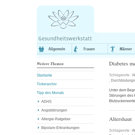
Diabetes me
Weitere Themen
Schlagworte :
A
Startseite
,
Durchblutungs
Tickerarchiv
Unter dem Begr
Tipp des Monats
Störungen des 
Blutzuckerwerte
ADHS
Angststörungen
Altershaut
Allergie-Ratgeber
Bipolare-Erkrankungen
Schlagworte :
A