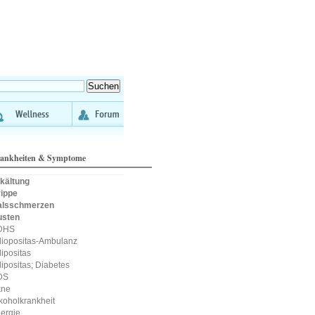
ankheiten & Symptome
kältung
ippe
alsschmerzen
usten
DHS
iopositas-Ambulanz
ipositas
ipositas; Diabetes
DS
kne
koholkrankheit
lergie