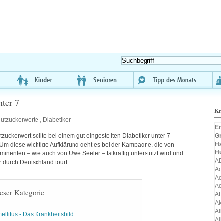
ter 7
Kr
lutzuckerwerte
,
Diabetiker
Er
Gr
tzuckerwert sollte bei einem gut eingestellten Diabetiker unter 7
H
 Um diese wichtige Aufklärung geht es bei der Kampagne, die von
H
minenten – wie auch von Uwe Seeler – tatkräftig unterstützt wird und
A
r durch Deutschland tourt.
Ad
Ad
Ad
ieser Kategorie
A
A
Al
ellitus - Das Krankheitsbild
Al