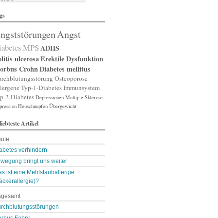
lergische Rhinitis
gs
lergischer Schnupfen
zheimer
ngststörungen
Angst
putation
gst
iabetes
MPS
ADHS
gststörung
gststörungen
litis ulcerosa
Erektile Dysfunktion
orexia nervosa
orbus Crohn
Diabetes mellitus
pp
rchblutungsstörung
Osteoporose
terienverengung
lergene
Typ-1-Diabetes
Immunsystem
teriosklerose
p-2-Diabetes
Depressionen
Multiple Sklerose
thritis
pression
throse
Heuschnupfen
Übergewicht
zneimittelunverträg …
liebteste Artikel
sthma
ugenerkrankungen
ute
tismus
kterien
abetes verhindern
kterienansiedlung
wegung bringt uns weiter
llast-Stoffe
s ist eine Mehlstauballergie
auchschmerzen
omarker
äckerallergie)?
lähungen
sgesamt
asen- oder Lungenent …
lasenschwäche
rchblutungsstörungen
utdruck