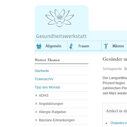
Gesünder un
Weitere Themen
Schlagworte :
B
Startseite
Der Langzeitblu
Tickerarchiv
Prozent liegen.
Tipp des Monats
zahlreichen Pro
seit März wiede
ADHS
Angststörungen
Artikel in d
Allergie-Ratgeber
Bipolare-Erkrankungen
Diabetes m