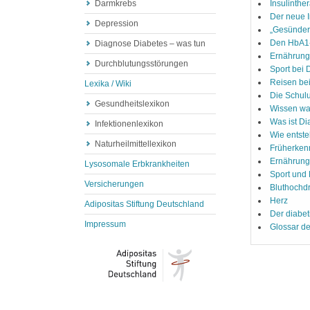
Darmkrebs
Insulinthe
Der neue I
Depression
„Gesünder 
Den HbA1-
Diagnose Diabetes – was tun
Ernährung
Durchblutungsstörungen
Sport bei 
Reisen be
Lexika / Wiki
Die Schulu
Gesundheitslexikon
Wissen was
Was ist Di
Infektionenlexikon
Wie entste
Naturheilmittellexikon
Früherke
Ernährung
Lysosomale Erbkrankheiten
Sport und
Versicherungen
Bluthochd
Herz
Adipositas Stiftung Deutschland
Der diabet
Impressum
Glossar d