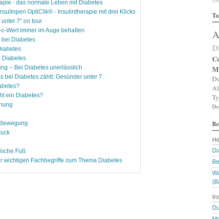
rapie - das normale Leben mit Diabetes
Al
nsulinpen OptiClik® - Insulintherapie mit drei Klicks
Ta
Al
unter 7“ on tour
Al
c-Wert immer im Auge behalten
A
Am
 bei Diabetes
An
D
An
Diabetes
An
Co
i Diabetes
An
M
ng – Bei Diabetes unerlässlich
A
 bei Diabetes zählt: Gesünder unter 7
Du
Ar
abetes?
Al
Ar
ht ein Diabetes?
Ty
Ar
nnung
De
Ar
Ar
Be
A
 Bewegung
A
ruck
He
Au
Ba
Di
ische Fuß
Ba
er wichtigen Fachbegriffe zum Thema Diabetes
Be
Ba
Wa
B
Bi
(B
B
In
Bl
B
Du
Bl