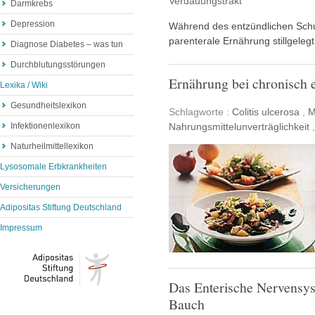
Verdauungstrakt
Darmkrebs
Depression
Während des entzündlichen Schu
parenterale Ernährung stillgelegt
Diagnose Diabetes – was tun
Durchblutungsstörungen
Ernährung bei chronisch 
Lexika / Wiki
Gesundheitslexikon
Schlagworte :
Colitis ulcerosa
,
M
Nahrungsmittelunverträglichkeit
Infektionenlexikon
Naturheilmittellexikon
Lysosomale Erbkrankheiten
Versicherungen
Adipositas Stiftung Deutschland
Impressum
Das Enterische Nervensys
Bauch