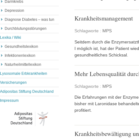
Darmkrebs
Depression
Krankheitsmanagement
Diagnose Diabetes – was tun
Durchblutungsstörungen
Schlagworte :
MPS
Lexika / Wiki
Seitdem durch die Enzymersatzth
Gesundheitslexikon
I möglich ist, hat der Patient wi
gesundheitliches Schicksal.
Infektionenlexikon
Naturheilmittellexikon
Mehr Lebensqualität durc
Lysosomale Erbkrankheiten
Versicherungen
Schlagworte :
MPS
Adipositas Stiftung Deutschland
Die Erfahrungen mit der Enzymers
Impressum
bisher mit Laronidase behandel
profitiert.
Krankheitsbewältigung un