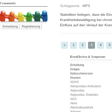
Community
Schlagworte :
MPS
Statistiken belegen, dass die Ein
Krankheitsbewältigung bei chro
Einfluss auf den Verlauf der Kra
Anmeldung
Registrierung
«
1
2
3
4
5
Krankheiten & Symptome
Erkältung
Grippe
Halsschmerzen
Husten
ADHS
Adiopositas-Ambulanz
Adipositas
Adipositas; Diabetes
ADS
Akne
Alkoholkrankheit
Allergie