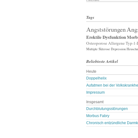
Allergische Rhinitis
Allergischer Schnupfen
Alzheimer
Tags
Amputation
Angst
Angststörungen
Ang
Angststörung
Erektile Dysfunktion
Morb
Angststörungen
Anorexia nervosa
Osteoporose
Allergene
Typ-1-
App
Multiple Sklerose
Depression
Heuschn
Arterienverengung
Arteriosklerose
Beliebteste Artikel
Arthritis
Arthrose
Heute
Arzneimittelunverträg …
Doppelhelix
Asthma
Augenerkrankungen
Aufatmen bei der Volkskrankh
Autismus
Impressum
Bakterien
Bakterienansiedlung
Insgesamt
Ballast-Stoffe
Durchblutungsstörungen
Bauchschmerzen
Biomarker
Morbus Fabry
Blähungen
Chronisch entzündliche Darmk
Blasen- oder Lungenent …
Blasenschwäche
Blutdruck