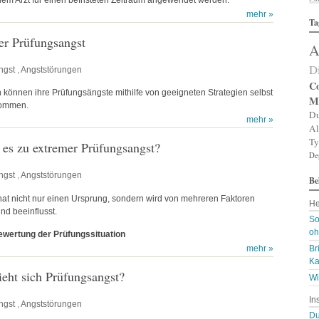
Al
mehr »
Ta
Al
Al
er Prüfungsangst
A
Am
An
D
ngst
,
Angststörungen
An
An
Co
können ihre Prüfungsängste mithilfe von geeigneten Strategien selbst
An
M
kommen.
A
Du
Ar
mehr »
Al
Ar
Ty
Ar
es zu extremer Prüfungsangst?
De
Ar
Ar
ngst
,
Angststörungen
Be
A
A
at nicht nur einen Ursprung, sondern wird von mehreren Faktoren
He
Au
nd beeinflusst.
Ba
So
Ba
oh
wertung der Prüfungssituation
Ba
mehr »
Br
B
Ka
Bi
eht sich Prüfungsangst?
B
Wi
Bl
In
B
ngst
,
Angststörungen
Bl
Du