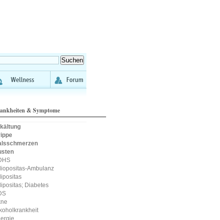
ankheiten & Symptome
kältung
ippe
alsschmerzen
usten
DHS
iopositas-Ambulanz
ipositas
ipositas; Diabetes
DS
kne
koholkrankheit
lergie