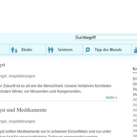
gst
Kr
ngst
,
Angststörungen
Er
Gr
r Zukunft ist so alt wie die Menschheit. Unsere Vorfahren fürchteten
H
chsten Winter, vor Missernten und Hungersnöten.
H
mehr »
A
Ad
gst und Medikamente
Ad
Ad
A
ngst
,
Angststörungen
A
Al
st sollten Medikamente nur in schweren Einzelfällen und nur unter
Al
em Arzt für einen befristeten Zeitraum angewendet werden.