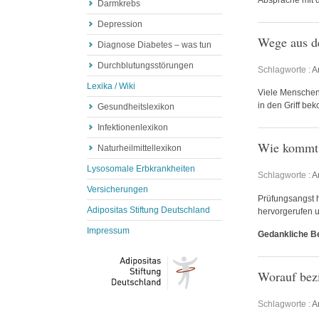
Darmkrebs
Depression
Wege aus d
Diagnose Diabetes – was tun
Durchblutungsstörungen
Schlagworte :
A
Lexika / Wiki
Viele Menschen 
in den Griff be
Gesundheitslexikon
Infektionenlexikon
Wie kommt 
Naturheilmittellexikon
Lysosomale Erbkrankheiten
Schlagworte :
A
Versicherungen
Prüfungsangst h
Adipositas Stiftung Deutschland
hervorgerufen u
Impressum
Gedankliche Be
Worauf bezi
Schlagworte :
A