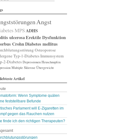
lergische Rhinitis
gs
lergischer Schnupfen
zheimer
ngststörungen
Angst
putation
gst
iabetes
MPS
ADHS
gststörung
gststörungen
litis ulcerosa
Erektile Dysfunktion
orexia nervosa
orbus Crohn
Diabetes mellitus
pp
rchblutungsstörung
Osteoporose
terienverengung
lergene
Typ-1-Diabetes
Immunsystem
teriosklerose
p-2-Diabetes
Depressionen
Heuschnupfen
thritis
pression
throse
Multiple Sklerose
Übergewicht
zneimittelunverträg …
liebteste Artikel
sthma
ugenerkrankungen
ute
tismus
kterien
matoform: Wenn Symptome quälen
kterienansiedlung
ne feststellbare Befunde
llast-Stoffe
itisches Parlament will E-Zigaretten im
auchschmerzen
mpf gegen das Rauchen nutzen
omarker
lähungen
e finde ich den richtigen Therapeuten?
asen- oder Lungenent …
sgesamt
lasenschwäche
utdruck
rchblutungsstörungen