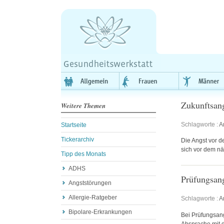
Zukunftsan
Weitere Themen
Schlagworte :
A
Startseite
Tickerarchiv
Die Angst vor de
sich vor dem nä
Tipp des Monats
ADHS
Prüfungsan
Angststörungen
Allergie-Ratgeber
Schlagworte :
A
Bipolare-Erkrankungen
Bei Prüfungsang
Absprache mit d