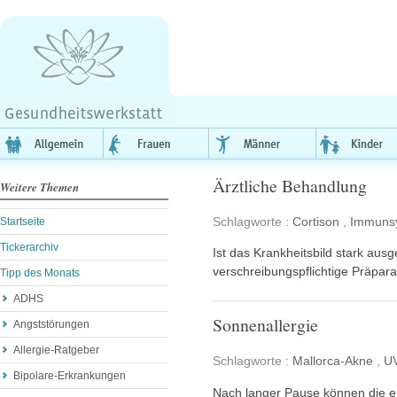
Ärztliche Behandlung
Weitere Themen
Schlagworte :
Cortison
,
Immuns
Startseite
Tickerarchiv
Ist das Krankheitsbild stark au
verschreibungspflichtige Präpara
Tipp des Monats
ADHS
Sonnenallergie
Angststörungen
Allergie-Ratgeber
Schlagworte :
Mallorca-Akne
,
UV
Bipolare-Erkrankungen
Nach langer Pause können die e