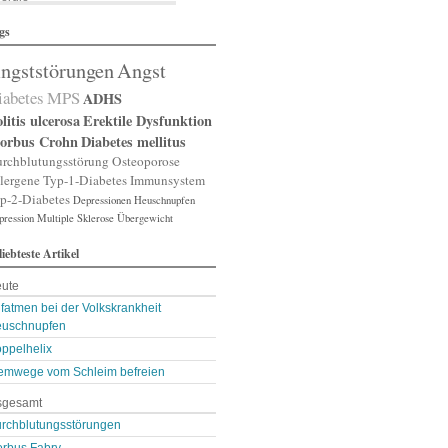
lergische Rhinitis
gs
lergischer Schnupfen
zheimer
ngststörungen
Angst
putation
gst
iabetes
MPS
ADHS
gststörung
gststörungen
litis ulcerosa
Erektile Dysfunktion
orexia nervosa
orbus Crohn
Diabetes mellitus
pp
rchblutungsstörung
Osteoporose
terienverengung
lergene
Typ-1-Diabetes
Immunsystem
teriosklerose
p-2-Diabetes
Depressionen
Heuschnupfen
thritis
pression
throse
Multiple Sklerose
Übergewicht
zneimittelunverträg …
liebteste Artikel
sthma
ugenerkrankungen
ute
tismus
kterien
fatmen bei der Volkskrankheit
kterienansiedlung
uschnupfen
llast-Stoffe
ppelhelix
auchschmerzen
omarker
emwege vom Schleim befreien
lähungen
sgesamt
asen- oder Lungenent …
lasenschwäche
rchblutungsstörungen
utdruck