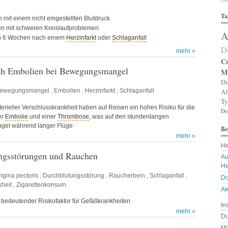
Al
Ta
Al
n mit einem nicht eingestellten Blutdruck
Al
n mit schweren Kreislaufproblemen
A
Am
en 6 Wochen nach einem
Herzinfarkt
oder
Schlaganfall
An
D
An
mehr »
An
Co
An
ch Embolien bei Bewegungsmangel
M
A
Du
Ar
Al
ewegungsmangel
,
Embolien
,
Herzinfarkt
,
Schlaganfall
Ar
Ty
Ar
rterieller Verschlusskrankheit haben auf Reisen ein hohes Risiko für die
De
Ar
er
Embolie
und einer
Thrombose
, was auf den stundenlangen
Ar
el während langer Flüge
Be
A
mehr »
A
He
Au
ngsstörungen und Rauchen
Ba
Au
Ba
He
Ba
ngina pectoris
,
Durchblutungsstörung
,
Raucherbein
,
Schlaganfall
,
Do
B
kheit
,
Zigarettenkonsum
Bi
At
B
 bedeutender Risikofaktor für Gefäßkrankheiten.
In
Bl
mehr »
B
Du
Bl