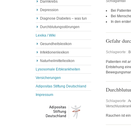
Schlaganfall
Darmkrebs
Depression
Bei Patiente
Bei Mensche
Diagnose Diabetes – was tun
In den erst
Durchblutungsstörungen
Lexika / Wiki
Gefahr dur
Gesundheitslexikon
Schlagworte :
B
Infektionenlexikon
Naturheilmittellexikon
Patienten mit a
Entstehung ein
Lysosomale Erbkrankheiten
Bewegungsmang
Versicherungen
Adipositas Stiftung Deutschland
Durchblutu
Impressum
Schlagworte :
A
Verschlusskran
Rauchen ist ein