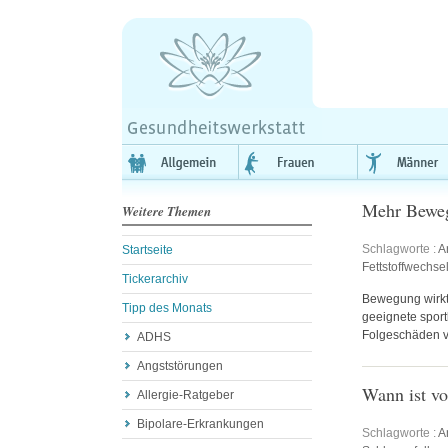
Mehr Beweg
Weitere Themen
Schlagworte :
A
Startseite
Fettstoffwechse
Tickerarchiv
Bewegung wirkt
Tipp des Monats
geeignete sport
Folgeschäden 
ADHS
Angststörungen
Wann ist vo
Allergie-Ratgeber
Bipolare-Erkrankungen
Schlagworte :
A