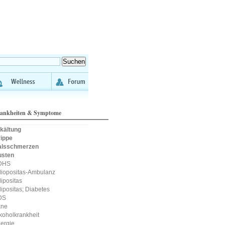
ankheiten & Symptome
kältung
ippe
alsschmerzen
usten
DHS
iopositas-Ambulanz
ipositas
ipositas; Diabetes
DS
kne
koholkrankheit
lergie