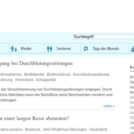
ung bei Durchblutungsstörungen
Kr
rteriosklerose
,
Blutfettwerte
,
Bluthochdruck
,
Durchblutungsstörung
,
Er
lstörung
,
Herzinfarkt
,
Schlaganfall
Gr
H
 der Verschlimmerung von Durchblutungsstörungen entgegen. Durch
H
liche Aktivitäten kann der Betroffene seine Beschwerden mindern und
A
vorbeugen.
Ad
mehr »
Ad
Ad
n einer langen Reise abzuraten?
A
A
Al
ngina pectoris
,
Blutdruck
,
Herz-Rhythmus-Störungen
,
Herzinfarkt
,
Al