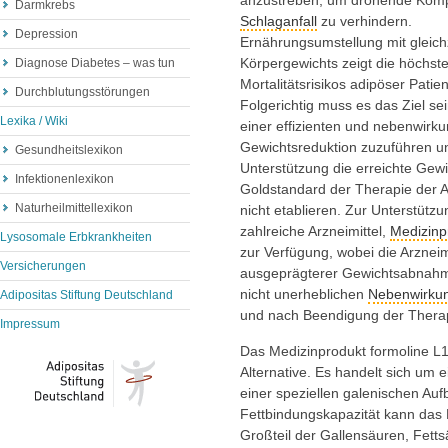
anzustreben, um drohende Komp
Darmkrebs
Schlaganfall
zu verhindern.
Depression
Ernährungsumstellung mit gleich
Körpergewichts zeigt die höchste 
Diagnose Diabetes – was tun
Mortalitätsrisikos adipöser Pati
Durchblutungsstörungen
Folgerichtig muss es das Ziel sei
Lexika / Wiki
einer effizienten und nebenwirk
Gewichtsreduktion zuzuführen un
Gesundheitslexikon
Unterstützung die erreichte Gewi
Infektionenlexikon
Goldstandard der Therapie der Ad
Naturheilmittellexikon
nicht etablieren. Zur Unterstütz
zahlreiche Arzneimittel,
Medizinp
Lysosomale Erbkrankheiten
zur Verfügung, wobei die Arzneim
Versicherungen
ausgeprägterer Gewichtsabnahm
nicht unerheblichen
Nebenwirku
Adipositas Stiftung Deutschland
und nach Beendigung der Thera
Impressum
Das Medizinprodukt formoline L112
Alternative. Es handelt sich um 
einer speziellen galenischen Auf
Fettbindungskapazität kann das
Großteil der Gallensäuren, Fett