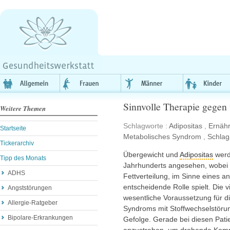
Sinnvolle Therapie gegen 
Weitere Themen
Schlagworte :
Adipositas
,
Ernäh
Startseite
Metabolisches Syndrom
,
Schlag
Tickerarchiv
Übergewicht und
Adipositas
werd
Tipp des Monats
Jahrhunderts angesehen, wobei 
ADHS
Fettverteilung, im Sinne eines 
entscheidende Rolle spielt. Die vi
Angststörungen
wesentliche Voraussetzung für d
Allergie-Ratgeber
Syndroms mit Stoffwechselstör
Bipolare-Erkrankungen
Gefolge. Gerade bei diesen Pati