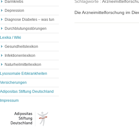
Schlagworte :
Arzneimittelforsch
Darmkrebs
Depression
Die Arzneimittelforschung im Die
Diagnose Diabetes – was tun
Durchblutungsstörungen
Lexika / Wiki
Gesundheitslexikon
Infektionenlexikon
Naturheilmittellexikon
Lysosomale Erbkrankheiten
Versicherungen
Adipositas Stiftung Deutschland
Impressum