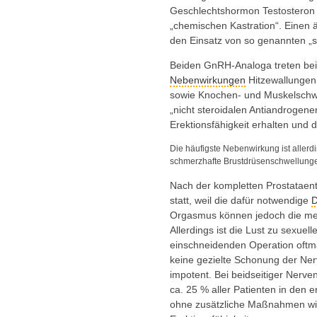
Geschlechtshormon Testosteron 
„chemischen Kastration“. Einen 
den Einsatz von so genannten „s
Beiden GnRH-Analoga treten bei
Nebenwirkungen
Hitzewallungen,
sowie Knochen- und Muskelschw
„nicht steroidalen Antiandrogenen
Erektionsfähigkeit erhalten und 
Die häufigste Nebenwirkung ist aller
schmerzhafte Brustdrüsenschwellung
Nach der kompletten Prostataen
statt, weil die dafür notwendige
D
Orgasmus können jedoch die mei
Allerdings ist die Lust zu sexuell
einschneidenden Operation oftma
keine gezielte Schonung der Ner
impotent. Bei beidseitiger Nerv
ca. 25 % aller Patienten in den
ohne zusätzliche Maßnahmen wi