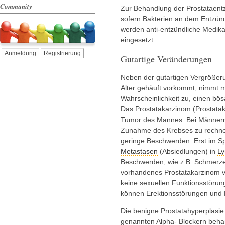
Community
Zur Behandlung der Prostataentz
sofern Bakterien an dem Entzünd
werden anti-entzündliche Medik
eingesetzt.
Anmeldung
Registrierung
Gutartige Veränderungen
Neben der gutartigen Vergrößer
Alter gehäuft vorkommt, nimmt 
Wahrscheinlichkeit zu, einen bö
Das Prostatakarzinom (Prostatakr
Tumor des Mannes. Bei Männern ü
Zunahme des Krebses zu rechnen
geringe Beschwerden. Erst im S
Metastasen
(Absiedlungen) in
L
Beschwerden, wie z.B. Schmerzen
vorhandenes Prostatakarzinom ve
keine sexuellen Funktionsstörung
können Erektionsstörungen und E
Die benigne Prostatahyperplasie
genannten Alpha- Blockern beha