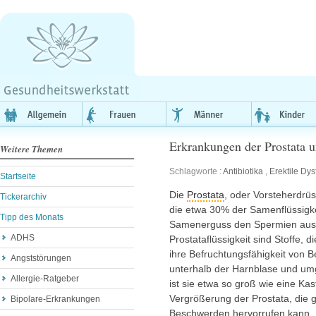
Erkrankungen der Prostata 
Weitere Themen
Schlagworte :
Antibiotika
,
Erektile Dys
Startseite
Die
Prostata
, oder Vorsteherdrüs
Tickerarchiv
die etwa 30% der Samenflüssigke
Tipp des Monats
Samenerguss den Spermien aus 
ADHS
Prostataflüssigkeit sind Stoffe, 
ihre Befruchtungsfähigkeit von B
Angststörungen
unterhalb der Harnblase und um
Allergie-Ratgeber
ist sie etwa so groß wie eine Kas
Vergrößerung der Prostata, die gu
Bipolare-Erkrankungen
Beschwerden hervorrufen kann. D