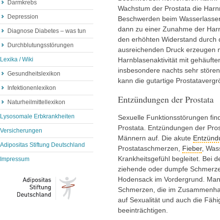
Darmkrebs
Wachstum der Prostata die Harn
Depression
Beschwerden beim Wasserlassen
dann zu einer Zunahme der Harn
Diagnose Diabetes – was tun
den erhöhten Widerstand durch 
Durchblutungsstörungen
ausreichenden Druck erzeugen m
Lexika / Wiki
Harnblasenaktivität mit gehäuft
insbesondere nachts sehr störe
Gesundheitslexikon
kann die gutartige Prostataverg
Infektionenlexikon
Entzündungen der Prostata
Naturheilmittellexikon
Lysosomale Erbkrankheiten
Sexuelle Funktionsstörungen fin
Prostata. Entzündungen der Prost
Versicherungen
Männern auf. Die akute
Entzünd
Adipositas Stiftung Deutschland
Prostataschmerzen,
Fieber
, Was
Krankheitsgefühl begleitet. Bei
Impressum
ziehende oder dumpfe Schmerze
Hodensack im Vordergrund. Man k
Schmerzen, die im Zusammenhang 
auf Sexualität und auch die Fähi
beeinträchtigen.