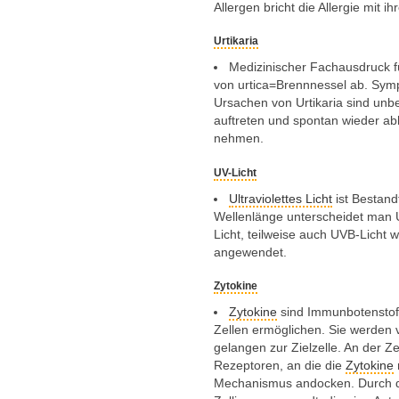
Allergen bricht die Allergie mit 
Urtikaria
Medizinischer Fachausdruck für
von urtica=Brennnessel ab. Sym
Ursachen von Urtikaria sind unbe
auftreten und spontan wieder ab
nehmen.
UV-Licht
Ultraviolettes Licht
ist Bestand
Wellenlänge unterscheidet man
Licht, teilweise auch
UVB
-Licht 
angewendet.
Zytokine
Zytokine
sind Immunbotenstoff
Zellen ermöglichen. Sie werden
gelangen zur Zielzelle. An der Z
Rezeptoren, an die die
Zytokine
Mechanismus andocken. Durch d