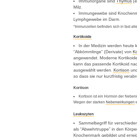
Immunorgane sind
Thymus
(e
Milz.
Immungewebe sind Knochen
Lymphgewebe im Darm.
*Immunzellen befinden sich in fast a
Kortikoide
In der Medizin werden heute k
“Abkömmlinge” (Derivate) von
Ko
angewendet. Moderne Kortikoide w
kann das passende Kortikoid n
ausgewählt werden.
Kortison
und
so dass sie nur kurzfristig verabr
Kortison
Kortison ist ein Hormon der Nebe
Wegen der starken
Nebenwirkungen
w
Leukozyten
Sammelbegriff für verschiede
als “Abwehrtruppe” in den Körp
Knochenmark gebildet und erreich