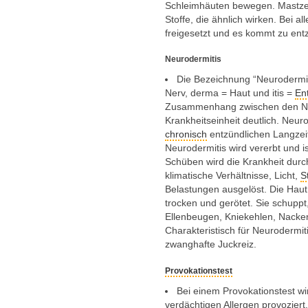
Schleimhäuten bewegen. Mastzel
Stoffe, die ähnlich wirken. Bei a
freigesetzt und es kommt zu ent
Neurodermitis
Die Bezeichnung “Neurodermiti
Nerv, derma = Haut und itis =
En
Zusammenhang zwischen den Ner
Krankheitseinheit deutlich. Neur
chronisch
entzündlichen Langzei
Neurodermitis wird vererbt und 
Schüben wird die Krankheit durc
klimatische Verhältnisse, Licht,
S
Belastungen ausgelöst. Die Haut 
trocken und gerötet. Sie schuppt,
Ellenbeugen, Kniekehlen, Nacken
Charakteristisch für Neurodermiti
zwanghafte Juckreiz.
Provokationstest
Bei einem Provokationstest w
verdächtigen Allergen provoziert