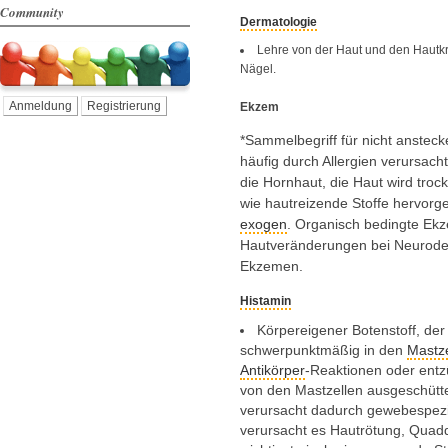
Community
Dermatologie
Lehre von der Haut und den Hautk
Nägel.
Anmeldung
Registrierung
Ekzem
*Sammelbegriff für nicht anstec
häufig durch Allergien verursach
die Hornhaut, die Haut wird troc
wie hautreizende Stoffe hervor
exogen
. Organisch bedingte Ek
Hautveränderungen bei Neurode
Ekzemen.
Histamin
Körpereigener Botenstoff, de
schwerpunktmäßig in den
Mastze
Antikörper
-Reaktionen oder entz
von den Mastzellen ausgeschüttet
verursacht dadurch gewebespezi
verursacht es Hautrötung, Quadde