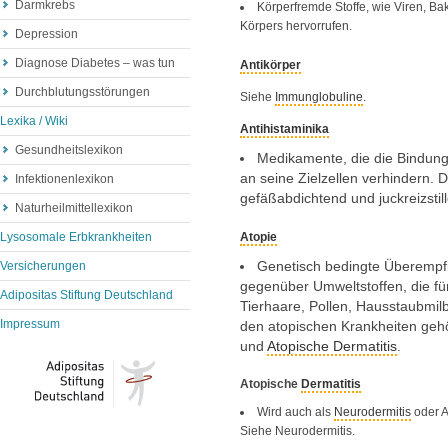
Darmkrebs
Körperfremde Stoffe, wie Viren, Ba
Körpers hervorrufen.
Depression
Diagnose Diabetes – was tun
Antikörper
Durchblutungsstörungen
Siehe
Immunglobuline
.
Lexika / Wiki
Antihistaminika
Gesundheitslexikon
Medikamente, die die Bindung
an seine Zielzellen verhindern. D
Infektionenlexikon
gefäßabdichtend und juckreizstil
Naturheilmittellexikon
Atopie
Lysosomale Erbkrankheiten
Genetisch bedingte Überempfi
Versicherungen
gegenüber Umweltstoffen, die f
Adipositas Stiftung Deutschland
Tierhaare, Pollen, Hausstaubmil
Impressum
den atopischen Krankheiten ge
und
Atopische Dermatitis
.
Atopische
Dermatitis
Wird auch als
Neurodermitis
oder 
Siehe Neurodermitis.