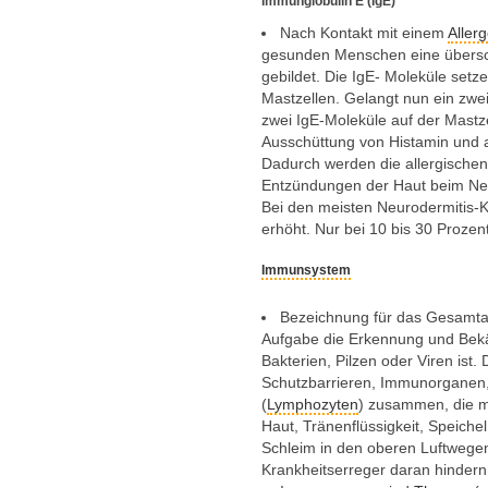
Immunglobulin E (IgE)
Nach Kontakt mit einem
Aller
gesunden Menschen eine übers
gebildet. Die IgE- Moleküle setz
Mastzellen. Gelangt nun ein zwei
zwei IgE-Moleküle auf der Mastze
Ausschüttung von Histamin und 
Dadurch werden die allergische
Entzündungen der Haut beim Neu
Bei den meisten Neurodermitis-Kr
erhöht. Nur bei 10 bis 30 Prozen
Immunsystem
Bezeichnung für das Gesamt
Aufgabe die Erkennung und Bekä
Bakterien, Pilzen oder Viren ist
Schutzbarrieren, Immunorgane
(
Lymphozyten
) zusammen, die m
Haut, Tränenflüssigkeit, Speiche
Schleim in den oberen Luftwegen
Krankheitserreger daran hindern