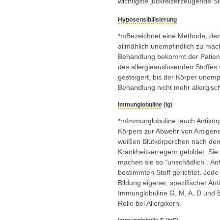
wichtigste juckreizerzeugende St
Hyposensibilisierung
*mBezeichnet eine Methode, den
allmählich unempfindlich zu mac
Behandlung bekommt der Patient
des allergieauslösenden Stoffes v
gesteigert, bis der Körper unem
Behandlung nicht mehr allergisch
Immunglobuline
(Ig)
*mImmunglobuline, auch Antikör
Körpers zur Abwehr von Antigen
weißen Blutkörperchen nach dem
Krankheitserregern gebildet. Sie
machen sie so “unschädlich”. Ant
bestimmten Stoff gerichtet. Jede
Bildung eigener, spezifischer Anti
Immunglobuline G, M, A, D und E
Rolle bei Allergikern.