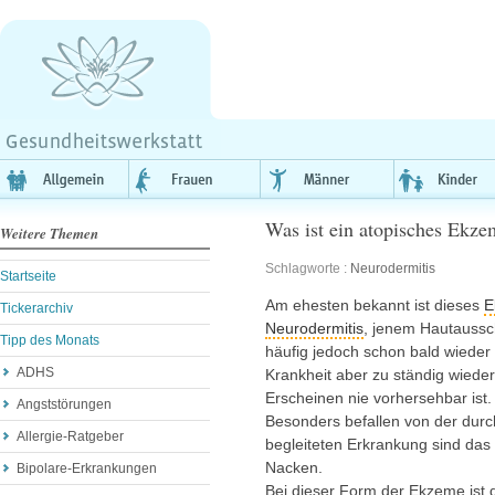
Was ist ein atopisches Ekze
Weitere Themen
Schlagworte :
Neurodermitis
Startseite
Am ehesten bekannt ist dieses
E
Tickerarchiv
Neurodermitis
, jenem Hautausschl
Tipp des Monats
häufig jedoch schon bald wieder v
ADHS
Krankheit aber zu ständig wied
Erscheinen nie vorhersehbar ist.
Angststörungen
Besonders befallen von der durc
Allergie-Ratgeber
begleiteten Erkrankung sind das
Nacken.
Bipolare-Erkrankungen
Bei dieser Form der Ekzeme ist 