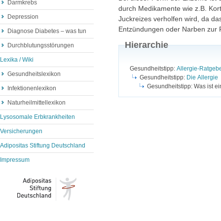
Darmkrebs
durch Medikamente wie z.B. Kort
Depression
Juckreizes verholfen wird, da d
Entzündungen oder Narben zur 
Diagnose Diabetes – was tun
Hierarchie
Durchblutungsstörungen
Lexika / Wiki
Gesundheitstipp:
Allergie-Ratgeb
Gesundheitslexikon
Gesundheitstipp:
Die Allergie
Gesundheitstipp: Was ist e
Infektionenlexikon
Naturheilmittellexikon
Lysosomale Erbkrankheiten
Versicherungen
Adipositas Stiftung Deutschland
Impressum