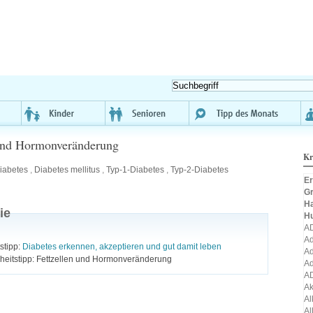
 und Hormonveränderung
Kr
iabetes
,
Diabetes mellitus
,
Typ-1-Diabetes
,
Typ-2-Diabetes
Er
Gr
H
ie
H
A
Ad
stipp:
Diabetes erkennen, akzeptieren und gut damit leben
Ad
eitstipp: Fettzellen und Hormonveränderung
Ad
A
A
Al
Al