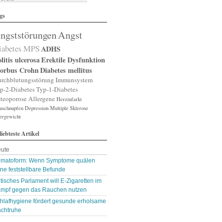
lergische Rhinitis
gs
lergischer Schnupfen
zheimer
ngststörungen
Angst
putation
gst
iabetes
MPS
ADHS
gststörung
gststörungen
litis ulcerosa
Erektile Dysfunktion
orexia nervosa
orbus Crohn
Diabetes mellitus
pp
rchblutungsstörung
Immunsystem
terienverengung
p-2-Diabetes
Typ-1-Diabetes
teriosklerose
teoporose
Allergene
Herzinfarkt
thritis
uschnupfen
throse
Depression
Multiple Sklerose
ergewicht
zneimittelunverträg …
sthma
liebteste Artikel
ugenerkrankungen
tismus
ute
kterien
kterienansiedlung
matoform: Wenn Symptome quälen
llast-Stoffe
ne feststellbare Befunde
auchschmerzen
itisches Parlament will E-Zigaretten im
omarker
mpf gegen das Rauchen nutzen
lähungen
asen- oder Lungenent …
hlafhygiene fördert gesunde erholsame
lasenschwäche
chtruhe
utdruck