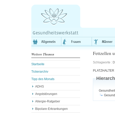
Fettzellen
Weitere Themen
Schlagworte :
D
Startseite
PLATZHALTER
Tickerarchiv
Hierarch
Tipp des Monats
ADHS
Gesundheit
Angststörungen
Gesundh
Allergie-Ratgeber
Bipolare-Erkrankungen