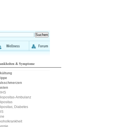
ankheiten & Symptome
kältung
ippe
alsschmerzen
usten
DHS
iopositas-Ambulanz
ipositas
ipositas; Diabetes
DS
kne
koholkrankheit
lergie