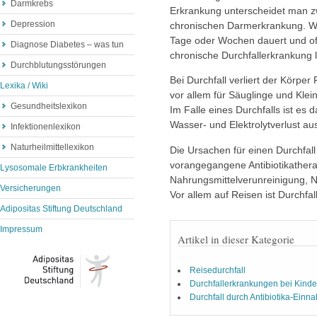
Darmkrebs
Erkrankung unterscheidet man z
Depression
chronischen Darmerkrankung. Wä
Tage oder Wochen dauert und oft 
Diagnose Diabetes – was tun
chronische Durchfallerkrankung 
Durchblutungsstörungen
Bei Durchfall verliert der Körper
Lexika / Wiki
vor allem für Säuglinge und Klei
Gesundheitslexikon
Im Falle eines Durchfalls ist es
Wasser- und Elektrolytverlust au
Infektionenlexikon
Naturheilmittellexikon
Die Ursachen für einen Durchfal
vorangegangene Antibiotikatherap
Lysosomale Erbkrankheiten
Nahrungsmittelverunreinigung, N
Versicherungen
Vor allem auf Reisen ist Durchfa
Adipositas Stiftung Deutschland
Impressum
Artikel in dieser Kategorie
Reisedurchfall
Durchfallerkrankungen bei Kinde
Durchfall durch Antibiotika-Einn