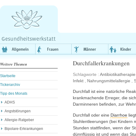
Durchfallerkrankungen
Weitere Themen
Schlagworte :
Antibiotikatherapie
Startseite
Infekt
,
Nahrungsmittelallergie
,
S
Tickerarchiv
Durchfall ist eine natürliche Re
Tipp des Monats
krankmachende Erreger, die sic
ADHS
Darminneren befinden, zur Wehr
Angststörungen
Durchfall oder eine
Diarrhoe
lieg
Allergie-Ratgeber
Stuhlentleerungen (bei Kindern m
Stunden stattfinden, wenn der S
Bipolare-Erkrankungen
dünnflüssig ist und wenn das Stu