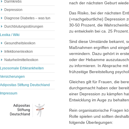
Darmkrebs
nach der nächsten Geburt wieder
Depression
Das Risiko, bei der nächsten Ent
Diagnose Diabetes – was tun
(=nachgeburtliche) Depression z
30-50 Prozent, die Wahrscheinlic
Durchblutungsstörungen
zu entwickeln bei ca. 25 Prozent.
Lexika / Wiki
Sind diese Umstände bekannt, so
Gesundheitslexikon
Maßnahmen ergriffen und eingele
Infektionenlexikon
vermindern. Dazu gehört in erste
oder der Hebamme auszutauschen
Naturheilmittellexikon
zu informieren. In Absprache mi
Lysosomale Erbkrankheiten
frühzeitige Bereitstellung psychol
Versicherungen
Gleiches gilt für Frauen, die ber
Adipositas Stiftung Deutschland
durchgemacht haben oder bereit
Impressum
einer Depression zu kämpfen hat
Entwicklung im Auge zu behalten
Rein organisatorische Fragen kö
Rolle spielen und sollten deshalb
folgende Überlegungen: