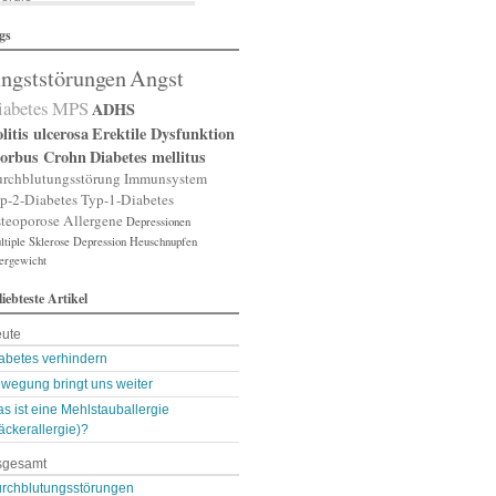
lergische Rhinitis
gs
lergischer Schnupfen
zheimer
ngststörungen
Angst
putation
gst
iabetes
MPS
ADHS
gststörung
gststörungen
litis ulcerosa
Erektile Dysfunktion
orexia nervosa
orbus Crohn
Diabetes mellitus
pp
rchblutungsstörung
Immunsystem
terienverengung
p-2-Diabetes
Typ-1-Diabetes
teriosklerose
teoporose
Allergene
Depressionen
thritis
tiple Sklerose
throse
Depression
Heuschnupfen
ergewicht
zneimittelunverträg …
sthma
liebteste Artikel
ugenerkrankungen
tismus
ute
kterien
kterienansiedlung
abetes verhindern
llast-Stoffe
wegung bringt uns weiter
auchschmerzen
s ist eine Mehlstauballergie
omarker
äckerallergie)?
lähungen
asen- oder Lungenent …
sgesamt
lasenschwäche
utdruck
rchblutungsstörungen