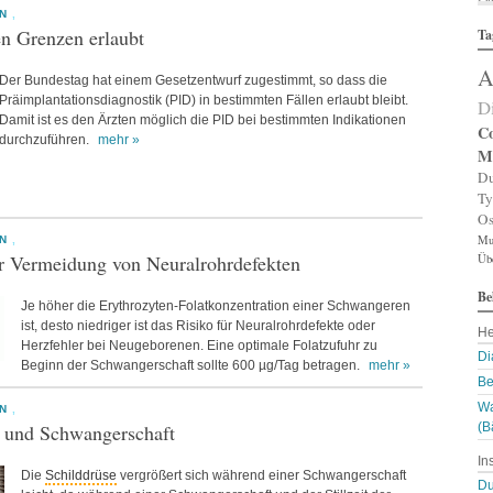
N
,
Al
n Grenzen erlaubt
Ta
Al
Al
A
Am
Der Bundestag hat einem Gesetzentwurf zugestimmt, so dass die
An
Präimplantationsdiagnostik (
PID
) in bestimmten Fällen erlaubt bleibt.
D
An
Damit ist es den Ärzten möglich die
PID
bei bestimmten Indikationen
An
Co
durchzuführen.
mehr »
An
M
A
Du
Ar
Ty
Ar
Os
Ar
Mul
Ar
N
,
r Vermeidung von Neuralrohrdefekten
Üb
Ar
A
Be
A
Je höher die Erythrozyten-Folatkonzentration einer Schwangeren
Au
ist, desto niedriger ist das Risiko für Neuralrohrdefekte oder
He
Ba
Herzfehler bei Neugeborenen. Eine optimale Folatzufuhr zu
Ba
Di
Beginn der Schwangerschaft sollte 600 µg/Tag betragen.
mehr »
Ba
Be
B
Wa
Bi
N
,
e und Schwangerschaft
(B
B
Bl
In
B
Die
Schilddrüse
vergrößert sich während einer Schwangerschaft
Bl
Du