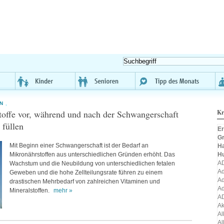
N
,
offe vor, während und nach der Schwangerschaft
Kr
 füllen
Er
Gr
Mit Beginn einer Schwangerschaft ist der Bedarf an
H
Mikronährstoffen aus unterschiedlichen Gründen erhöht. Das
H
A
Wachstum und die Neubildung von unterschiedlichen fetalen
Ad
Geweben und die hohe Zellteilungsrate führen zu einem
Ad
drastischen Mehrbedarf von zahlreichen Vitaminen und
Ad
Mineralstoffen.
mehr »
A
A
Al
Al