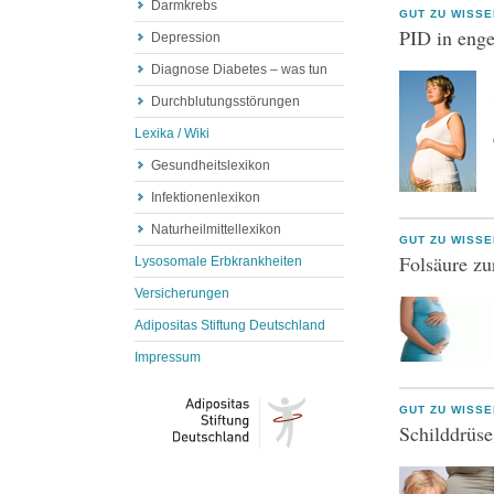
Darmkrebs
GUT ZU WISSE
PID in enge
Depression
Diagnose Diabetes – was tun
Durchblutungsstörungen
Lexika / Wiki
Gesundheitslexikon
Infektionenlexikon
Naturheilmittellexikon
GUT ZU WISSE
Folsäure zu
Lysosomale Erbkrankheiten
Versicherungen
Adipositas Stiftung Deutschland
Impressum
GUT ZU WISSE
Schilddrüs