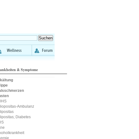
ankheiten & Symptome
kältung
ippe
alsschmerzen
usten
DHS
iopositas-Ambulanz
ipositas
ipositas; Diabetes
DS
kne
koholkrankheit
lergie