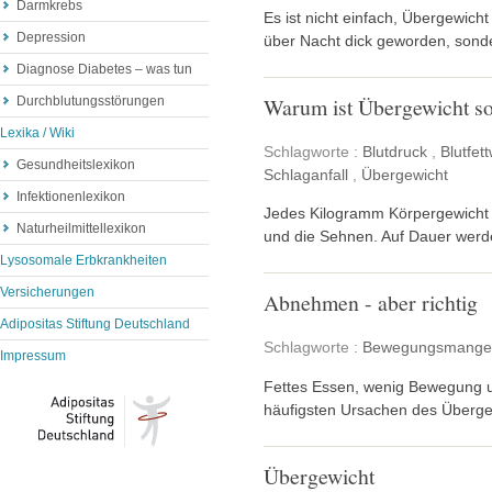
Darmkrebs
Es ist nicht einfach, Übergewicht
Depression
über Nacht dick geworden, sond
Diagnose Diabetes – was tun
Warum ist Übergewicht so
Durchblutungsstörungen
Lexika / Wiki
Schlagworte :
Blutdruck
,
Blutfet
Gesundheitslexikon
Schlaganfall
,
Übergewicht
Infektionenlexikon
Jedes Kilogramm Körpergewicht z
Naturheilmittellexikon
und die Sehnen. Auf Dauer werd
Lysosomale Erbkrankheiten
Versicherungen
Abnehmen - aber richtig
Adipositas Stiftung Deutschland
Schlagworte :
Bewegungsmange
Impressum
Fettes Essen, wenig Bewegung u
häufigsten Ursachen des Übergewi
Übergewicht