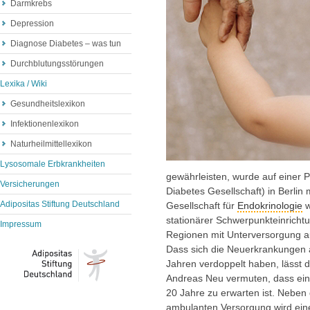
Darmkrebs
Depression
Diagnose Diabetes – was tun
Durchblutungsstörungen
Lexika / Wiki
Gesundheitslexikon
Infektionenlexikon
Naturheilmittellexikon
Lysosomale Erbkrankheiten
gewährleisten, wurde auf einer 
Versicherungen
Diabetes Gesellschaft) in Berlin
Adipositas Stiftung Deutschland
Gesellschaft für
Endokrinologie
w
stationärer Schwerpunkteinrichtun
Impressum
Regionen mit Unterversorgung a
Dass sich die Neuerkrankungen a
Jahren verdoppelt haben, lässt 
Andreas Neu vermuten, dass ein
20 Jahre zu erwarten ist. Neben 
ambulanten Versorgung wird eine