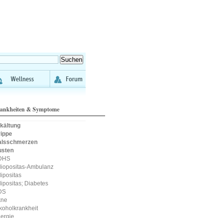
ankheiten & Symptome
kältung
ippe
alsschmerzen
usten
DHS
iopositas-Ambulanz
ipositas
ipositas; Diabetes
DS
kne
koholkrankheit
lergie