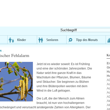
N
,
scher Fehlalarm
Kr
Er
Jetzt ist es wieder soweit: Es ist Frühling
Gr
und eine der schönsten Jahreszeiten. Die
H
Natur setzt ihre ganze Kraft in das
H
Wachstum der Pflanzen, Blumen, Bäume
A
und Sträucher. Sie beginnen zu Blühen
Ad
und ihre Blütenpollen werden mit dem
Ad
Wind in die Luft getragen.
Ad
A
Die Luft, die der Mensch zum Atmen
A
braucht, ist nun von hochallergenen
Al
schwängert und verursacht ansteigende Zahlen von Allergikern. Der
Al