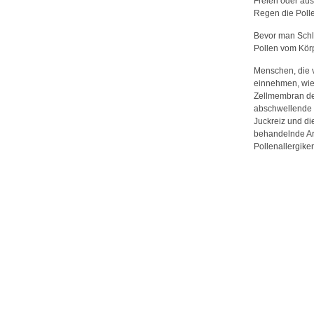
Freien oder au
Regen die Polle
Bevor man Schl
Pollen vom Körp
Menschen, die v
einnehmen, wi
Zellmembran der
abschwellende N
Juckreiz und di
behandelnde Arz
Pollenallergik