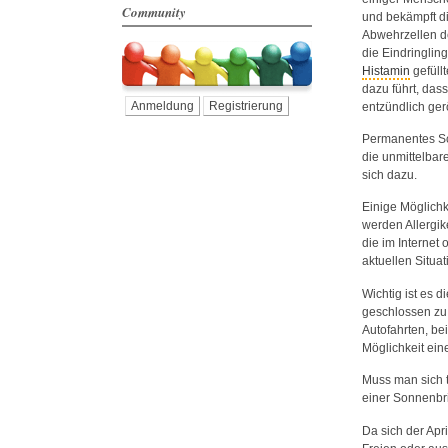
Community
und bekämpft di
Abwehrzellen d
die Eindringlin
Histamin
gefüll
dazu führt, das
Anmeldung
Registrierung
entzündlich ger
Permanentes Sc
die unmittelba
sich dazu.
Einige Möglichk
werden Allergik
die im Interne
aktuellen Situat
Wichtig ist es 
geschlossen zu h
Autofahrten, be
Möglichkeit ein
Muss man sich 
einer Sonnenbri
Da sich der Apri