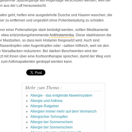
sgedehnte Spaziergänge auf Regentage verschoben werden, weil der
Da
n aus der Luft herauswäscht.
D
De
afen geht, helfen eine ausgedehnte Dusche und Haaren waschen, die
De
er zu entfernen und ungestört ohne Pollenbelastung zu schlafen.
De
De
on einer Pollenallergie stark belästigt werden, sollten Medikamente
Di
e etwa entzündungshemmende
Antihistaminika
. Diese stabilisieren die
Di
 Mastzellen, so dass kein Histamin freigesetzt wird. Auch sind
Di
Di
asentropfen oder Augentropfen oder –salben hilfreich, weil sie den
Di
e Niesattacken reduzieren. Bei starken Beschwerden wird der
Di
t mit ihnen über eine Kortisontherapie sprechen, damit der Weg vom
Di
er zum Asthmapatienten gestoppt werden kann.
Di
Di
Di
Di
Du
Mehr zum Thema :
Du
Allergie - das entgleiste Abwehrsystem
Du
Du
Allergie und Asthma
Du
Allergie-Ratgeber
Dy
Allergien immer mehr auf dem Vormarsch
Dy
Allergischer Schnupfen
E
Allergie bei Sonnenschein
Ei
Allergie bei Sonnenschein
En