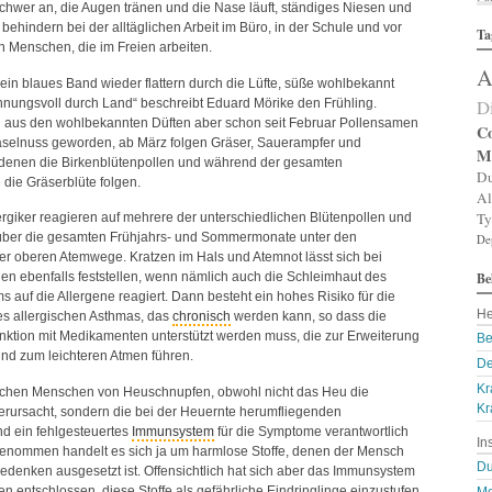
 schwer an, die Augen tränen und die Nase läuft, ständiges Niesen und
Al
ehindern bei der alltäglichen Arbeit im Büro, in der Schule und vor
Ta
Al
n Menschen, die im Freien arbeiten.
Al
A
Am
 sein blaues Band wieder flattern durch die Lüfte, süße wohlbekannt
An
D
ahnungsvoll durch Land“ beschreibt Eduard Mörike den Frühling.
An
d aus den wohlbekannten Düften aber schon seit Februar Pollensamen
An
Co
aselnuss geworden, ab März folgen Gräser, Sauerampfer und
An
M
denen die Birkenblütenpollen und während der gesamten
A
Du
ie Gräserblüte folgen.
Ar
Al
Ar
Ty
ergiker reagieren auf mehrere der unterschiedlichen Blütenpollen und
Ar
über die gesamten Frühjahrs- und Sommermonate unter den
De
Ar
r oberen Atemwege. Kratzen im Hals und Atemnot lässt sich bei
Ar
Be
A
n ebenfalls feststellen, wenn nämlich auch die Schleimhaut des
A
s auf die Allergene reagiert. Dann besteht ein hohes Risiko für die
He
Au
es allergischen Asthmas, das
chronisch
werden kann, so dass die
Ba
ktion mit Medikamenten unterstützt werden muss, die zur Erweiterung
Be
Ba
nd zum leichteren Atmen führen.
De
Ba
Kr
B
echen Menschen von Heuschnupfen, obwohl nicht das Heu die
Bi
Kr
rursacht, sondern die bei der Heuernte herumfliegenden
B
nd ein fehlgesteuertes
Immunsystem
für die Symptome verantwortlich
In
Bl
 genommen handelt es sich ja um harmlose Stoffe, denen der Mensch
B
Du
denken ausgesetzt ist. Offensichtlich hat sich aber das Immunsystem
Bl
n entschlossen, diese Stoffe als gefährliche Eindringlinge einzustufen