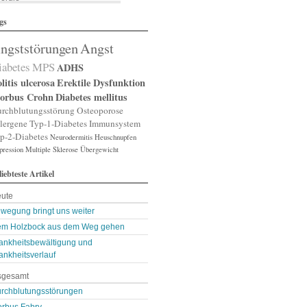
lergische Rhinitis
gs
lergischer Schnupfen
zheimer
ngststörungen
Angst
putation
gst
iabetes
MPS
ADHS
gststörung
gststörungen
litis ulcerosa
Erektile Dysfunktion
orexia nervosa
orbus Crohn
Diabetes mellitus
pp
rchblutungsstörung
Osteoporose
terienverengung
lergene
Typ-1-Diabetes
Immunsystem
teriosklerose
p-2-Diabetes
Neurodermitis
Heuschnupfen
thritis
pression
throse
Multiple Sklerose
Übergewicht
zneimittelunverträg …
liebteste Artikel
sthma
ugenerkrankungen
ute
tismus
kterien
wegung bringt uns weiter
kterienansiedlung
m Holzbock aus dem Weg gehen
llast-Stoffe
ankheitsbewältigung und
auchschmerzen
omarker
ankheitsverlauf
lähungen
sgesamt
asen- oder Lungenent …
lasenschwäche
rchblutungsstörungen
utdruck