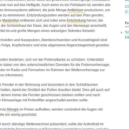
Mo
Bl
ese nun auf das Heftigste. Auch wenn es ein Fehlalarm ist, werden alle
Ch
Bl
es Immunsystems aktiviert, die jede Menge
Antikörper
produzieren, um
(C
Bl
ge zu eliminieren. Entzündungszellen werden auf den Plan gerufen,
Bl
te
Mastzellen
entleeren sich und rufen eine
Entzündung
hervor, die
Bo
Pa
s die Schleimhaut der Nase, der Augen und der Atemwege anschwillt,
Br
ötet ist und große Mengen eines wässrigen Sekretes freisetzt.
Br
Sc
Bu
El
hniefen und Naseputzen, Atembeschwerden und Kurzatmigkeit sind
Bu
re Folge, Kopfschmerz und eine allgemeine Abgeschlagenheit gesellen
C
Ce
Ch
eiten bestehen, sich vor der Pollenattacke zu schützen. Unterstützt
Ch
er dabei von den unterschiedlichen Diensten für die Pollenvorhersage,
Ch
t oder im Radio und Fernsehen im Rahmen der Wettervorhersage zur
C
ion informieren.
Ch
Co
die Fenster in der Wohnung und besonders in den Schlafräumen
Co
alten, damit der Großteil der Pollen draußen bleibt. Dies gilt auch auf
C
i denen immer die Fenster geschlossen bleiben sollten und nach
D
e Klimaanlage mit Pollenfilter angeschaltet werden sollte.
Da
Da
trotz
Allergie
im Freien aufhalten, werden zumindest die Augen mit
D
lle ein wenig geschützt.
D
Da
l durch ständige Wetterwechsel präsentiert, sollte der Aufenthalt im
Da