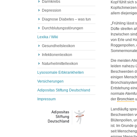
Darmkrebs
Kopf fühlt sich
Kopfschmerzen b
Depression
allem diejenige
Diagnose Diabetes – was tun
„Frühling lässt
Durchblutungsstörungen
Düfte streifen 
Inzwischen sin
Lexika / Wiki
von Erle und H
Roggenpollen, 
Gesundheitslexikon
Sommermonate d
Infektionenlexikon
Die meisten All
Naturheilmittellexikon
leiden nahezu 
Beschwerden de
Lysosomale Erbkrankheiten
einigen Mensche
Versicherungen
Bronchialsystem
Entstehung ein
Adipositas Stiftung Deutschland
normale Atemfun
Impressum
der
Bronchien
u
Landläufig spr
Beschwerden ve
Blütenpollen, u
ist. Im Grunde
seit Menschenge
einiger Mensche