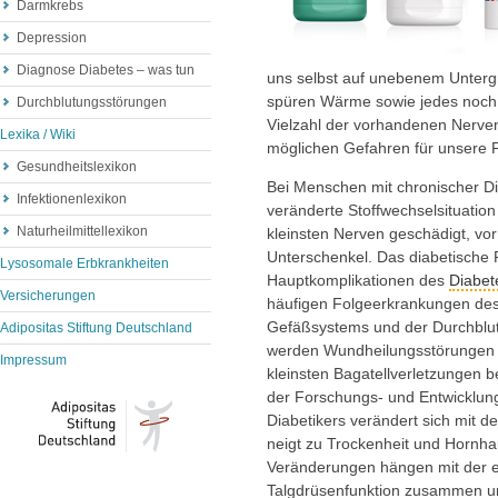
Darmkrebs
Depression
Diagnose Diabetes – was tun
uns selbst auf unebenem Untergr
spüren Wärme sowie jedes noch 
Durchblutungsstörungen
Vielzahl der vorhandenen Nerve
Lexika / Wiki
möglichen Gefahren für unsere 
Gesundheitslexikon
Bei Menschen mit chronischer D
Infektionenlexikon
veränderte Stoffwechselsituatio
Naturheilmittellexikon
kleinsten Nerven geschädigt, vo
Unterschenkel. Das diabetische 
Lysosomale Erbkrankheiten
Hauptkomplikationen des
Diabet
Versicherungen
häufigen Folgeerkrankungen des
Gefäßsystems und der Durchblut
Adipositas Stiftung Deutschland
werden Wundheilungsstörungen u
Impressum
kleinsten Bagatellverletzungen 
der Forschungs- und Entwicklung
Diabetikers verändert sich mit 
neigt zu Trockenheit und Hornha
Veränderungen hängen mit der 
Talgdrüsenfunktion zusammen und