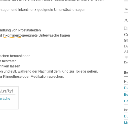
Al
Ta
Al
einlagen und
Inkontinenz
-geeignete Unterwäsche tragen
Al
A
Am
An
D
An
ndlung von Prostataleiden
An
Co
nd
Inkontinenz
-geeignete Unterwäsche tragen
An
M
A
Du
Ar
Al
Ar
achen herausfinden
Ty
Ar
t bestrafen
De
Ar
rinken lassen
Ar
n und evtl. während der Nacht mit dem Kind zur Toilette gehen.
Be
A
er Klingelhose oder Medikation sprechen.
A
He
Au
Ba
Di
Artikel
Ba
Be
Ba
hwäche
De
B
Bi
In
B
Bl
Du
B
Mo
Bl