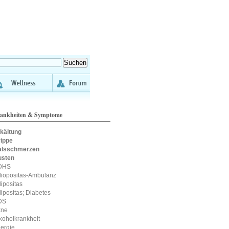
ankheiten & Symptome
kältung
ippe
alsschmerzen
usten
DHS
iopositas-Ambulanz
ipositas
ipositas; Diabetes
DS
kne
koholkrankheit
lergie