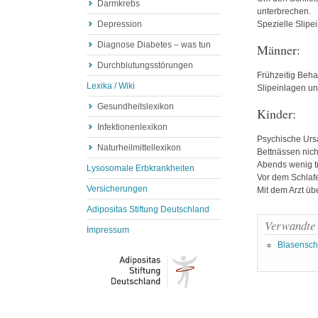
Darmkrebs
unterbrechen.
Depression
Spezielle Slip
Diagnose Diabetes – was tun
Männer:
Durchblutungsstörungen
Frühzeitig Beha
Lexika / Wiki
Slipeinlagen u
Gesundheitslexikon
Kinder:
Infektionenlexikon
Psychische Urs
Naturheilmittellexikon
Bettnässen nich
Abends wenig t
Lysosomale Erbkrankheiten
Vor dem Schlafe
Versicherungen
Mit dem Arzt üb
Adipositas Stiftung Deutschland
Verwandte 
Impressum
Blasensc