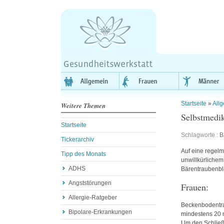
Startseite
»
All
Weitere Themen
Selbstmedi
Startseite
Schlagworte :
B
Tickerarchiv
Auf eine regelm
Tipp des Monats
unwillkürliche
ADHS
Bärentraubenbl
Angststörungen
Frauen:
Allergie-Ratgeber
Beckenbodentra
Bipolare-Erkrankungen
mindestens 20 
Um den Schließm