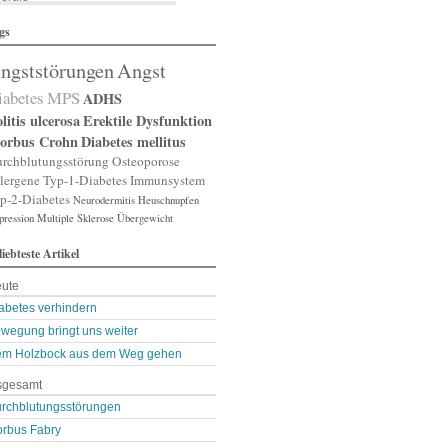
lergische Rhinitis
gs
lergischer Schnupfen
zheimer
ngststörungen
Angst
putation
gst
iabetes
MPS
ADHS
gststörung
gststörungen
litis ulcerosa
Erektile Dysfunktion
orexia nervosa
orbus Crohn
Diabetes mellitus
pp
rchblutungsstörung
Osteoporose
terienverengung
lergene
Typ-1-Diabetes
Immunsystem
teriosklerose
p-2-Diabetes
Neurodermitis
Heuschnupfen
thritis
pression
throse
Multiple Sklerose
Übergewicht
zneimittelunverträg …
liebteste Artikel
sthma
ugenerkrankungen
ute
tismus
kterien
abetes verhindern
kterienansiedlung
wegung bringt uns weiter
llast-Stoffe
m Holzbock aus dem Weg gehen
auchschmerzen
omarker
sgesamt
lähungen
asen- oder Lungenent …
rchblutungsstörungen
lasenschwäche
rbus Fabry
utdruck