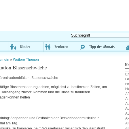
gemein
»
Weitere Themen
Kr
kation Blasenschwäche
Er
ärentraubenblätter
,
Blasenschwäche
Gr
H
äßige Blasenentleerung achten, möglichst zu bestimmten Zeiten, um
H
m Harnabgang zuvorzukommen und die Blase zu trainieren.
A
ätter können helfen
Ad
Ad
Ad
A
ining: Anspannen und Festhalten der Beckenbodenmuskulatur,
A
Al
mal am Tag.
Al
uskel zu trainieren, beim Wasserlassen willentlich den Harnstrahl