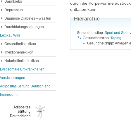
Darmkrebs
durch die Körperwärme austrockn
entfalten kann.
Depression
Hierarchie
Diagnose Diabetes – was tun
Durchblutungsstörungen
Gesundheitstipp:
Sport und Sport
Lexika / Wiki
Gesundheitstipp:
Taping
Gesundheitstipp: Anlegen 
Gesundheitslexikon
Infektionenlexikon
Naturheilmittellexikon
Lysosomale Erbkrankheiten
Versicherungen
Adipositas Stiftung Deutschland
Impressum