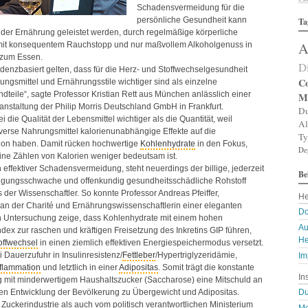
Schadensvermeidung für die
Al
persönliche Gesundheit kann
Ta
Al
der Ernährung geleistet werden, durch regelmäßige körperliche
Al
A
e mit konsequentem Rauchstopp und nur maßvollem Alkoholgenuss in
Am
An
 zum Essen.
D
An
idenzbasiert gelten, dass für die Herz- und Stoffwechselgesundheit
An
Co
ngsmittel und Ernährungsstile wichtiger sind als einzelne
An
teile“, sagte Professor Kristian Rett aus München anlässlich einer
M
A
anstaltung der Philip Morris Deutschland GmbH in Frankfurt.
Du
Ar
i die Qualität der Lebensmittel wichtiger als die Quantität, weil
Al
Ar
verse Nahrungsmittel kalorienunabhängige Effekte auf die
Ty
Ar
ion haben. Damit rücken hochwertige
Kohlenhydrate
in den Fokus,
De
Ar
ne Zählen von Kalorien weniger bedeutsam ist.
Ar
effektiver Schadensvermeidung, steht neuerdings der billige, jederzeit
Be
A
ttigungsschwache und offenkundig gesundheitsschädliche Rohstoff
A
 der Wissenschaftler. So konnte Professor Andreas Pfeiffer,
He
Au
an der Charité und Ernährungswissenschaftlerin einer eleganten
Ba
Do
n Untersuchung zeige, dass Kohlenhydrate mit einem hohen
Ba
Au
dex zur raschen und kräftigen Freisetzung des Inkretins
GIP
führen,
Ba
He
offwechsel
in einen ziemlich effektiven Energiespeichermodus versetzt.
B
 Dauerzufuhr in Insulinresistenz/
Fettleber
/Hypertriglyzeridämie,
Bi
Im
B
nflammation
und letztlich in einer
Adipositas
. Somit trägt die konstante
In
Bl
 mit minderwertigem Haushaltszucker (Saccharose) eine Mitschuld an
B
en Entwicklung der Bevölkerung zu Übergewicht und Adipositas.
Du
Bl
Zuckerindustrie als auch vom politisch verantwortlichen Ministerium