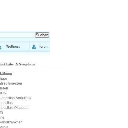
ankheiten & Symptome
kältung
ippe
alsschmerzen
usten
DHS
iopositas-Ambulanz
ipositas
ipositas; Diabetes
DS
kne
koholkrankheit
lergie