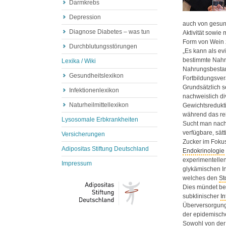
Darmkrebs
Depression
auch von gesun
Diagnose Diabetes – was tun
Aktivität sowi
Form von Wein
Durchblutungsstörungen
„Es kann als ev
bestimmte Nahru
Lexika / Wiki
Nahrungsbestand
Gesundheitslexikon
Fortbildungsver
Grundsätzlich se
Infektionenlexikon
nachweislich di
Naturheilmittellexikon
Gewichtsredukt
während das rei
Lysosomale Erbkrankheiten
Sucht man nach 
verfügbare, sä
Versicherungen
Zucker im Fokus
Adipositas Stiftung Deutschland
Endokrinologie
experimentelle
Impressum
glykämischen In
welches den
St
Dies mündet bei
subklinischer
I
Überversorgung
der epidemisch
Sowohl von der 