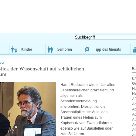
NG
Blick der Wissenschaft auf schädlichen
Kr
sum
Er
Gr
Harm-Reduction wird in fast allen
H
Lebensbereichen praktiziert und
H
allgemein als
A
Schadensvermeidung
Ad
interpretiert. Dies gilt für die
Ad
Anschnallpflicht im Auto, das
Ad
Tragen eines Helms zum
A
Kopfschutz von Zweiradfahrern
A
ebenso wie auf Baustellen oder
Al
zum Skifahren.
Al