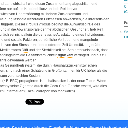
Mo
Bl
und Landwirtschaft wird dieser Zusammenhang abgestritten und
Ch
Bl
äme nur auf die Kalorienbilanz an, hob Rett hervor.
(C
Bl
wicht von Überernährung mit hohem Zuckerkonsum und
Bl
idung lässt die viszeralen Fettmassen anwachsen, die ihrerseits den
Bo
Pa
triggern. Dieser circulus vitiosus bedingt die Aufwärtsspirale des
Br
und in die Abwärtsspirale der metabolischen Gesundheit, hob Rett
Br
Sc
rtlich sei nicht allein die genetische Ausstattung eines Individuums,
Bu
El
lle und soziale Faktoren, persönliche Vorlieben und mangelnde
Bu
die von den Stressoren einer modernen Zeit Unterstützung erfahren.
C
r Mediterranen
Diät
und der Sterblichkeit bei Senioren weist nach, dass
Ce
nährungsform die Gesamtsterblichkeit
signifikant
verringert und bis zu
Ch
jahre gewonnen werden.
Ch
 das Gesundheitssystem, die durch Haushaltszucker inzwischen
Ch
C
en, sind nach einer Schätzung in Großbritannien für UK höher als die
Ch
sum verursachten Kosten.
Co
n (z.B.
BBC
) propagieren: Haushaltszucker ist der neue Tabak. Wenn
Co
wboy seine Zigarette durch die Coca-Cola-Flasche ersetzt, wird dies
C
ich untermauert (CocaColareport von foodwatch).
D
Da
Da
D
D
Da
Da