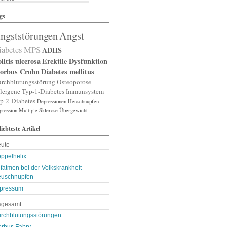
lergische Rhinitis
gs
lergischer Schnupfen
zheimer
ngststörungen
Angst
putation
gst
iabetes
MPS
ADHS
gststörung
gststörungen
litis ulcerosa
Erektile Dysfunktion
orexia nervosa
orbus Crohn
Diabetes mellitus
pp
rchblutungsstörung
Osteoporose
terienverengung
lergene
Typ-1-Diabetes
Immunsystem
teriosklerose
p-2-Diabetes
Depressionen
Heuschnupfen
thritis
pression
throse
Multiple Sklerose
Übergewicht
zneimittelunverträg …
liebteste Artikel
sthma
ugenerkrankungen
ute
tismus
kterien
ppelhelix
kterienansiedlung
fatmen bei der Volkskrankheit
llast-Stoffe
uschnupfen
auchschmerzen
omarker
pressum
lähungen
sgesamt
asen- oder Lungenent …
lasenschwäche
rchblutungsstörungen
utdruck