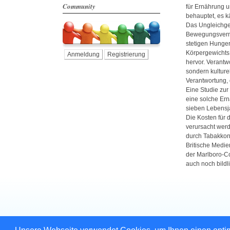
Community
für Ernährung 
behauptet, es k
Das Ungleichge
Bewegungsverme
stetigen Hunger 
Körpergewichts 
Anmeldung
Registrierung
hervor. Verantwo
sondern kulture
Verantwortung, 
Eine Studie zu
eine solche Er
sieben Lebens
Die Kosten für
verursacht werd
durch Tabakkon
Britische Medie
der Marlboro-Co
auch noch bildl