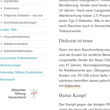
Darmkrebs
Bevölkerung. Kinder sind heute d
Depression
15 Jahren. Nach einer Langzeits
Alterforschung haben 1,5 Prozen
Diagnose Diabetes – was tun
einen Typ-2-Diabetes. Wie in den
Durchblutungsstörungen
nach Rauchen auch in Deutschla
Lexika / Wiki
Todesursache.
Gesundheitslexikon
Dicksein ist teuer
Infektionenlexikon
Denn mit dem Bauchumfang wach
Naturheilmittellexikon
und die Kosten für ärztliche Be
Lysosomale Erbkrankheiten
vorgestellte Studie der Mayo Cli
von 47 Jahren. Normalgewichti
Versicherungen
für Medikamente aus. Übergewic
Adipositas Stiftung Deutschland
Kosten von 39 US$ schon tiefer i
Impressum
stärksten betroffen waren jedo
mit
Adipositas
.
Harter Kampf
Der Kampf gegen die lästigen Pfu
meist die Vernunft und Motivatio