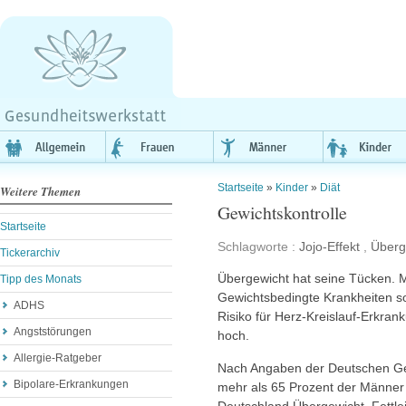
Startseite
»
Kinder
»
Diät
Weitere Themen
Gewichtskontrolle
Startseite
Schlagworte :
Jojo-Effekt
,
Überg
Tickerarchiv
Übergewicht hat seine Tücken. 
Tipp des Monats
Gewichtsbedingte Krankheiten so
ADHS
Risiko für Herz-Kreislauf-Erkra
Angststörungen
hoch.
Allergie-Ratgeber
Nach Angaben der Deutschen Ges
Bipolare-Erkrankungen
mehr als 65 Prozent der Männer
Deutschland Übergewicht. Fettlei