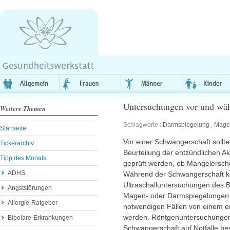
Untersuchungen vor und wä
Weitere Themen
Schlagworte :
Darmspiegelung
,
Mage
Startseite
Vor einer Schwangerschaft sollt
Tickerarchiv
Beurteilung der entzündlichen Ak
Tipp des Monats
geprüft werden, ob Mangelersch
ADHS
Während der Schwangerschaft ka
Ultraschalluntersuchungen des
Angststörungen
Magen- oder Darmspiegelungen si
Allergie-Ratgeber
notwendigen Fällen von einem er
werden. Röntgenuntersuchungen 
Bipolare-Erkrankungen
Schwangerschaft auf Notfälle be