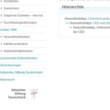
Darmkrebs
Hierarchie
Depression
Diagnose Diabetes – was tun
Gesundheitstipp:
Chronisch entzü
Durchblutungsstörungen
Gesundheitstipp:
CED und Sc
Gesundheitstipp: Untersuc
Lexika / Wiki
bei CED
Gesundheitslexikon
Infektionenlexikon
Naturheilmittellexikon
Lysosomale Erbkrankheiten
Versicherungen
Adipositas Stiftung Deutschland
Impressum