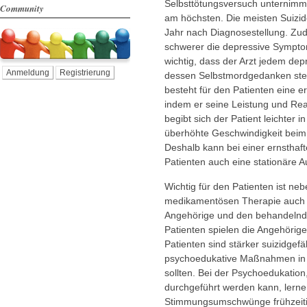
Selbsttötungsversuch unternimmt
Community
am höchsten. Die meisten Suizide
Jahr nach Diagnosestellung. Zude
schwerer die depressive Symptom
wichtig, dass der Arzt jedem dep
Anmeldung
Registrierung
dessen Selbstmordgedanken stel
besteht für den Patienten eine 
indem er seine Leistung und Rea
begibt sich der Patient leichter 
überhöhte Geschwindigkeit beim 
Deshalb kann bei einer ernstha
Patienten auch eine stationäre A
Wichtig für den Patienten ist ne
medikamentösen Therapie auch d
Angehörige und den behandelnden
Patienten spielen die Angehörigen
Patienten sind stärker suizidgef
psychoedukative Maßnahmen in 
sollten. Bei der Psychoedukatio
durchgeführt werden kann, lern
Stimmungsumschwünge frühzeiti