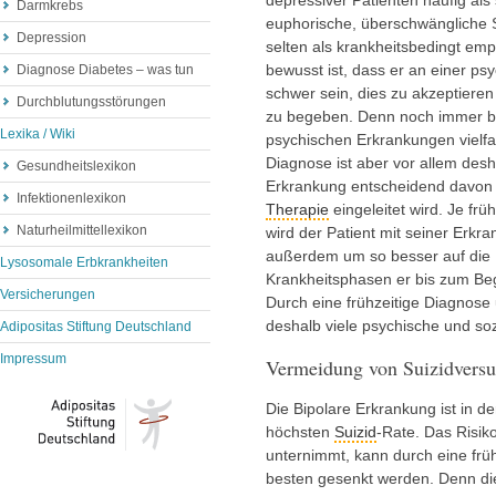
depressiver Patienten häufig als
Darmkrebs
euphorische, überschwängliche 
Depression
selten als krankheitsbedingt em
bewusst ist, dass er an einer psy
Diagnose Diabetes – was tun
schwer sein, dies zu akzeptieren
Durchblutungsstörungen
zu begeben. Denn noch immer be
Lexika / Wiki
psychischen Erkrankungen vielfa
Diagnose ist aber vor allem desha
Gesundheitslexikon
Erkrankung entscheidend davon 
Infektionenlexikon
Therapie
eingeleitet wird. Je fr
Naturheilmittellexikon
wird der Patient mit seiner Erkr
außerdem um so besser auf die 
Lysosomale Erbkrankheiten
Krankheitsphasen er bis zum Be
Versicherungen
Durch eine frühzeitige Diagnos
deshalb viele psychische und soz
Adipositas Stiftung Deutschland
Impressum
Vermeidung von Suizidvers
Die Bipolare Erkrankung ist in de
höchsten
Suizid
-Rate. Das Risik
unternimmt, kann durch eine frü
besten gesenkt werden. Denn die