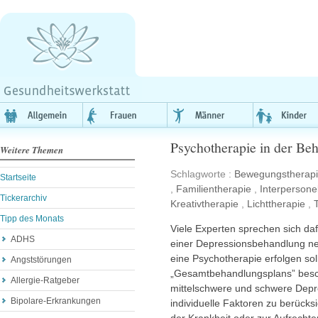
Psychotherapie in der Be
Weitere Themen
Schlagworte :
Bewegungstherap
Startseite
,
Familientherapie
,
Interpersone
Tickerarchiv
Kreativtherapie
,
Lichttherapie
,
Tipp des Monats
Viele Experten sprechen sich da
ADHS
einer Depressionsbehandlung 
eine Psychotherapie erfolgen sollt
Angststörungen
„Gesamtbehandlungsplans” beschr
Allergie-Ratgeber
mittelschwere und schwere Depre
Bipolare-Erkrankungen
individuelle Faktoren zu berücksi