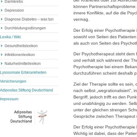
der Krankheit oder zur Aufrechte
Darmkrebs
können Partnerschaftsprobleme s
Depression
innere Konflikte, auf die die Psy
vermag.
Diagnose Diabetes – was tun
Durchblutungsstörungen
Der Erfolg einer Psychotherapie 
sowohl von Seiten des Patienten
Lexika / Wiki
als auch von Seiten des Psycho
Gesundheitslexikon
Der Psychotherapeut steht dem P
Infektionenlexikon
und verhält sich während der T
Naturheilmittellexikon
Psychotherapie bei einem Bekann
Lysosomale Erbkrankheiten
durchzuführen scheint deshalb p
Versicherungen
Ziel der Therapie sollte es sein
nach selbst „wegrationalisiert”, 
Adipositas Stiftung Deutschland
Bergriff, jedoch trifft es den Pu
Impressum
und unabhängig zu werden. Selb
unter der gleichen strengen Schwe
Gespräche zwischen Therapeut un
Der Erfolg einer Psychotherapie 
Wichtig ist dabei, dass der Pati