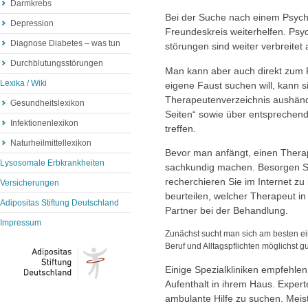
Darmkrebs
Bei der Suche nach einem Psyc
Depression
Freundeskreis weiterhelfen. Psy
Diagnose Diabetes – was tun
störungen sind weiter verbreitet
Durchblutungsstörungen
Man kann aber auch direkt zum
Lexika / Wiki
eigene Faust suchen will, kann 
Therapeutenverzeichnis aushänd
Gesundheitslexikon
Seiten“ sowie über entsprechend
Infektionenlexikon
treffen.
Naturheilmittellexikon
Bevor man anfängt, einen Therap
Lysosomale Erbkrankheiten
sachkundig machen. Besorgen S
recherchieren Sie im Internet z
Versicherungen
beurteilen, welcher Therapeut 
Adipositas Stiftung Deutschland
Partner bei der Behandlung.
Impressum
Zunächst sucht man sich am besten e
Beruf und Alltagspflichten möglichst gu
Einige Spezialkliniken empfehl
Aufenthalt in ihrem Haus. Expert
ambulante Hilfe zu suchen. Meist