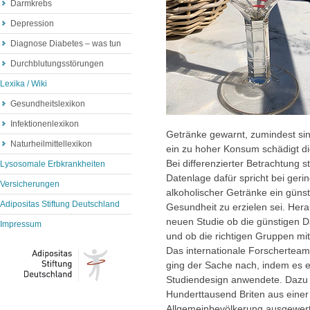
Darmkrebs
Depression
Diagnose Diabetes – was tun
Durchblutungsstörungen
Lexika / Wiki
Gesundheitslexikon
Infektionenlexikon
Getränke gewarnt, zumindest sind
Naturheilmittellexikon
ein zu hoher Konsum schädigt die
Bei differenzierter Betrachtung st
Lysosomale Erbkrankheiten
Datenlage dafür spricht bei ge
Versicherungen
alkoholischer Getränke ein günsti
Adipositas Stiftung Deutschland
Gesundheit zu erzielen sei. Her
neuen Studie ob die günstigen Dat
Impressum
und ob die richtigen Gruppen mi
Das internationale Forscherteam
ging der Sache nach, indem es e
Studiendesign anwendete. Dazu
Hunderttausend Briten aus eine
Allgemeinbevölkerung ausgewer