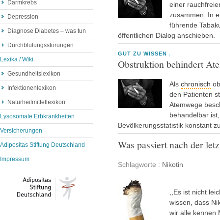
Darmkrebs
einer rauchfrei
zusammen. In ei
Depression
führende Tabak
Diagnose Diabetes – was tun
öffentlichen Dialog anschieben.
Durchblutungsstörungen
GUT ZU WISSEN
,
Lexika / Wiki
Obstruktion behindert At
Gesundheitslexikon
Als
chronisch
ob
Infektionenlexikon
den Patienten s
Naturheilmittellexikon
Atemwege beschr
behandelbar ist
Lysosomale Erbkrankheiten
Bevölkerungsstatistik konstant 
Versicherungen
Was passiert nach der letz
Adipositas Stiftung Deutschland
Impressum
Schlagworte :
Nikotin
,,Es ist nicht l
wissen, dass Ni
wir alle kennen