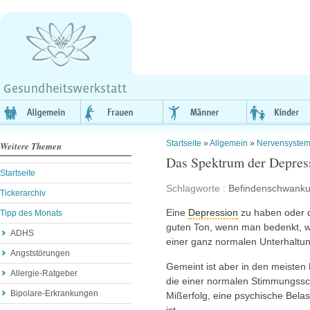
Startseite
»
Allgemein
»
Nervensyste
Weitere Themen
Das Spektrum der Depres
Startseite
Schlagworte :
Befindenschwank
Tickerarchiv
Eine
Depression
zu haben oder d
Tipp des Monats
guten Ton, wenn man bedenkt, w
ADHS
einer ganz normalen Unterhaltun
Angststörungen
Gemeint ist aber in den meisten 
Allergie-Ratgeber
die einer normalen Stimmungss
Bipolare-Erkrankungen
Mißerfolg, eine psychische Bela
ist.