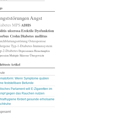
lergische Rhinitis
gs
lergischer Schnupfen
zheimer
ngststörungen
Angst
putation
gst
iabetes
MPS
ADHS
gststörung
gststörungen
litis ulcerosa
Erektile Dysfunktion
orexia nervosa
orbus Crohn
Diabetes mellitus
pp
rchblutungsstörung
Osteoporose
terienverengung
lergene
Typ-1-Diabetes
Immunsystem
teriosklerose
p-2-Diabetes
Depressionen
Heuschnupfen
thritis
pression
throse
Multiple Sklerose
Übergewicht
zneimittelunverträg …
liebteste Artikel
sthma
ugenerkrankungen
ute
tismus
kterien
matoform: Wenn Symptome quälen
kterienansiedlung
ne feststellbare Befunde
llast-Stoffe
itisches Parlament will E-Zigaretten im
auchschmerzen
mpf gegen das Rauchen nutzen
omarker
lähungen
hlafhygiene fördert gesunde erholsame
asen- oder Lungenent …
chtruhe
lasenschwäche
sgesamt
utdruck