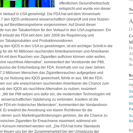
öffentlichen Gesundheitsschutz
Al
entspricht und wurde von dieser
Ta
Al
den Verkauf in
USA
genehmigt. Die
FDA
hat seit dem Vorvermark-
Al
A
017 den
IQOS
umfassend wissenschaftlich überprüft und eine Nutzen-
Am
An
ng auf Bevölkerungsebene vorgenommen. Auf Grund dieser
D
An
e nun der Tabakerhitzer für den Verkauf in den
USA
zugelassen. Ein
An
Co
9 erlaubt der
FDA
seit dem Jahr 2009 die Regulierung und
An
n Tabakprodukten und Produktinnovationen.
M
A
ung den
IQOS
in den
USA
zu genehmigen, ist ein wichtiger Schritt in die
Du
Ar
ng für die 40 Millionen rauchenden Amerikanerinnen und Amerikaner.
Al
Ar
nicht mit dem Rauchen von Zigaretten aufhören können oder wollen,
Ty
Ar
ine rauchfreie Alternative“, kommentiert der Vorsitzende der
PMI
,
De
Ar
puolus die Entscheidung der
FDA
. Innerhalb von nur zwei Jahren
Ar
 7,3 Millionen Menschen das Zigarettenrauchen aufgegeben und
Be
A
dig zur Nutzung des
IQOS
gewechselt, führte er aus. Mit der
FDA
-
A
ben nun alle erwachsenen rauchenden Amerikaner die Chance zum
He
Au
hutz den
IQOS
als rauchfreie Alternative zu nutzen; resümiert
Ba
So
 „Wir bei
PMI
setzen uns dafür ein, die modernsten Technologien mit
Ba
oh
 wissenschaftlichen Validierung zu verbinden. Insofern ist die
Ba
Br
der
FDA
ein historischer Meilenstein“, kommentiert der Vorstandsvor-
B
Ka
I
. Er erwähnt die Anordnung von klaren Richtlinien für die
Bi
B
u denen auch Marketinganforderungen gehören, die die Chance zu
Sc
Bl
ssischen Zigaretten für Erwachsene maximiert, während ein
Na
B
r Konsum minimiert werden soll. „Die
FDA
hat hohe Standards
In
Bl
wir freuen uns bei der Zusammenarbeit bei der Umsetzung der