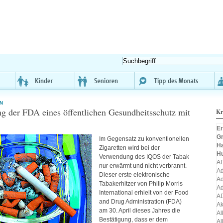
N
 der FDA eines öffentlichen Gesundheitsschutz mit
Kr
Er
Gr
Im Gegensatz zu konventionellen
H
Zigaretten wird bei der
H
Verwendung des
IQOS
der Tabak
A
nur erwärmt und nicht verbrannt.
Ad
Dieser erste elektronische
Ad
Tabakerhitzer von Philip Morris
Ad
International erhielt von der Food
A
and Drug Administration (
FDA
)
A
am 30. April dieses Jahres die
Al
Bestätigung, dass er dem
Al