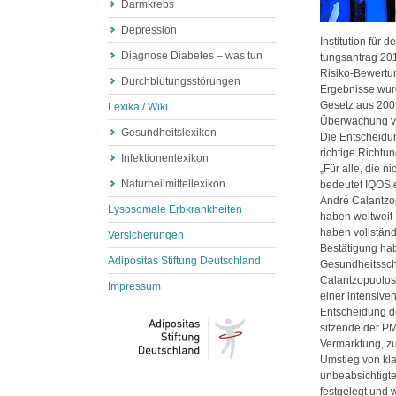
Darmkrebs
Depression
Institution für 
Diagnose Diabetes – was tun
tungsantrag 2
Risiko-Bewertu
Durchblutungsstörungen
Ergebnisse wurd
Gesetz aus 200
Lexika / Wiki
Überwachung vo
Gesundheitslexikon
Die Entscheid
richtige Richtu
Infektionenlexikon
„Für alle, die 
Naturheilmittellexikon
bedeutet
IQOS
e
André Calantzo
Lysosomale Erbkrankheiten
haben weltweit
haben vollstän
Versicherungen
Bestätigung ha
Adipositas Stiftung Deutschland
Gesundheitssc
Calantzopuolos:
Impressum
einer intensiven
Entscheidung 
sitzende der
PM
Vermarktung, z
Umstieg von kla
unbeabsichtigte
festgelegt und 