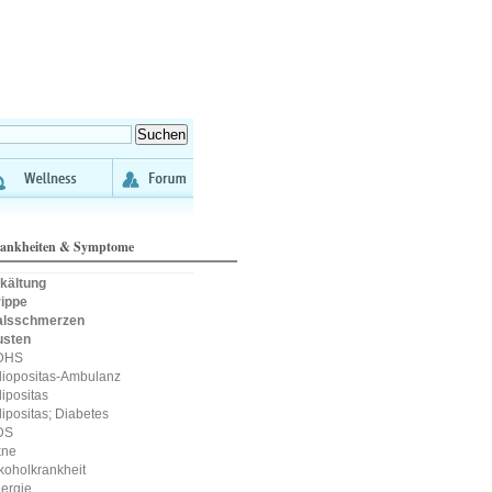
ankheiten & Symptome
kältung
ippe
alsschmerzen
usten
DHS
iopositas-Ambulanz
ipositas
ipositas; Diabetes
DS
kne
koholkrankheit
lergie